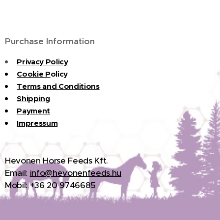
Purchase Information
Privacy Policy
Cookie P
olicy
Terms and Conditions
Shipping
Payment
Impressum
H
evonen Horse Feeds Kft.
Email:
info@hevonenfeeds.hu
Mobil: +36 20 9746685