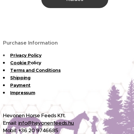
Purchase Information
Privacy Policy
Cookie P
olicy
Terms and Conditions
Shipping
Payment
Impressum
H
evonen Horse Feeds Kft.
Email:
info@hevonenfeeds.hu
Mobil: +36 20 9746685