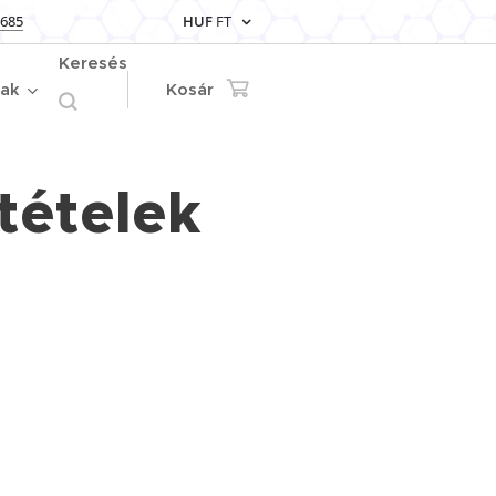
 685
HUF
FT
Keresés
iak
Kosár
tételek