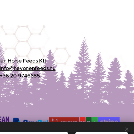
en Horse Feeds Kft.
info@hevonenfeeds.hu
: +36 20 9746685