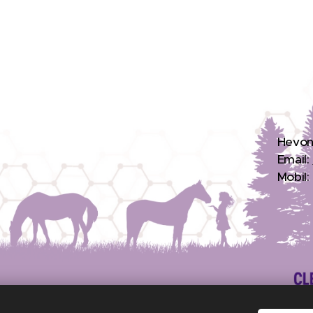
H
evon
Email:
Mobil