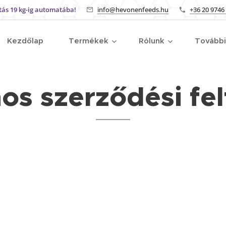
tás 19 kg-ig automatába!
info@hevonenfeeds.hu
+36 20 9746
Kezdőlap
Termékek
Rólunk
Tovább
nos szerződési fel