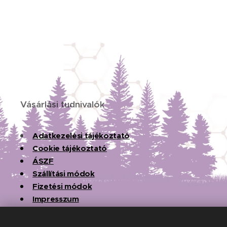
Vásárlási tudnivalók
Adatkezelési tájékoztató
Cookie tájékoztató
ÁSZF
Szállítási módok
Fizet
é
si
m
ó
dok
Impresszum