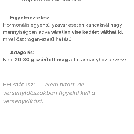
⚠️
Figyelmeztetés:
Hormonális egyensúlyzavar esetén kancáknál nagy
mennyiségben adva
váratlan viselkedést válthat ki
,
mivel ösztrogén-szerű hatású.
👉
Adagolás:
Napi
20-30 g szárított mag
a takarmányhoz keverve.
FEI státusz:
⚠️
Nem tiltott, de
versenyidőszakban figyelni kell a
versenykiírást.