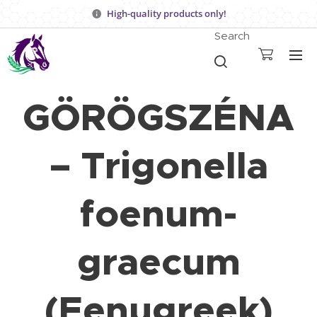
High-quality products only!
Search
GÖRÖGSZÉNA
– Trigonella
foenum-
graecum
(Fenugreek)