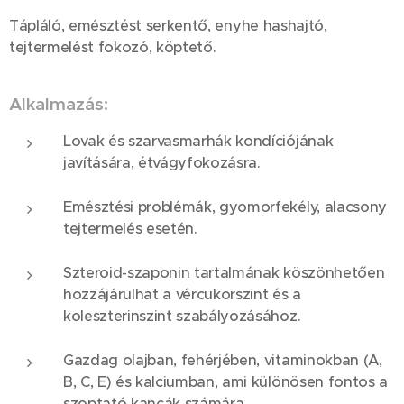
Tápláló, emésztést serkentő, enyhe hashajtó,
tejtermelést fokozó, köptető.
Alkalmazás:
Lovak és szarvasmarhák kondíciójának
javítására, étvágyfokozásra.
Emésztési problémák, gyomorfekély, alacsony
tejtermelés esetén.
Szteroid-szaponin tartalmának köszönhetően
hozzájárulhat a vércukorszint és a
koleszterinszint szabályozásához.
Gazdag olajban, fehérjében, vitaminokban (A,
B, C, E) és kalciumban, ami különösen fontos a
szoptató kancák számára.