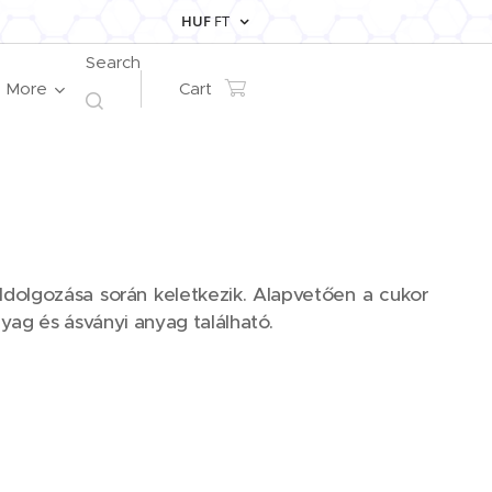
HUF
FT
Search
More
Cart
ldolgozása során keletkezik. Alapvetően a cukor
ag és ásványi anyag található.