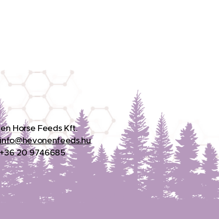
en Horse Feeds Kft.
info@hevonenfeeds.hu
: +36 20 9746685