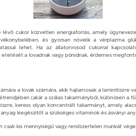
évő cukor közvetlen energiaforrás, amely úgynevezett
konybelében, és gyorsan növelik a vérplazma glükó
tással lehet. Ha az állatorvosod cukorral kapcsola
k etetését a lovadnak vagy pónidnak, érdemes megfonto
.
ámára a lovak számára, akik hajlamosak a laminitiszre 
 étrendjében (akár a szálas takarmányból, különösen a fűb
itiszre, keress olyan koncentrált takarmányt, amely alac
 anyag kiegészitőt a szükséges vitaminok és ásványi any
n csak kis mennyiségű vagy rendszertelen munkát végez