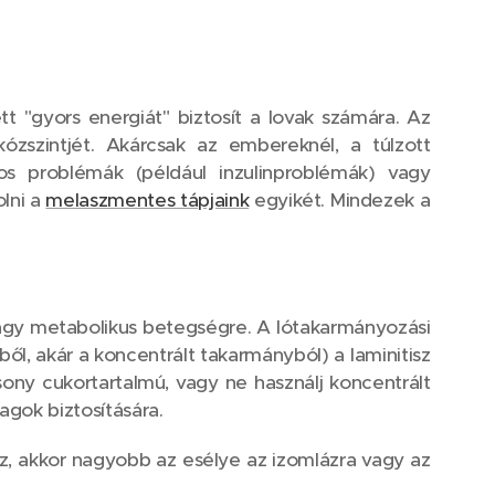
 "gyors energiát" biztosít a lovak számára. Az
zszintjét. Akárcsak az embereknél, a túlzott
tos problémák (például inzulinproblémák) vagy
lni a
melaszmentes tápjaink
egyikét. Mindezek a
vagy metabolikus betegségre. A lótakarmányozási
ől, akár a koncentrált takarmányból) a laminitisz
sony cukortartalmú, vagy ne használj koncentrált
agok biztosítására.
, akkor nagyobb az esélye az izomlázra vagy az