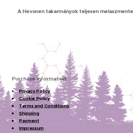
A Hevonen takarmányok teljesen melaszmentes
Purchase Information
Privacy Policy
Cookie P
olicy
Terms and Conditions
Shipping
Payment
Impressum