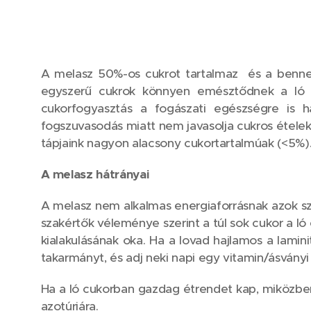
A melasz 50%-os cukrot tartalmaz és a benne l
egyszerű cukrok könnyen emésztődnek a ló vé
cukorfogyasztás a fogászati egészségre is ha
fogszuvasodás miatt nem javasolja cukros étele
tápjaink nagyon alacsony cukortartalmúak (<5%)
A melasz hátrányai
A melasz nem alkalmas energiaforrásnak azok sz
szakértők véleménye szerint a túl sok cukor a ló
kialakulásának oka. Ha a lovad hajlamos a lamin
takarmányt, és adj neki napi egy vitamin/ásványi
Ha a ló cukorban gazdag étrendet kap, miközbe
azotúriára.