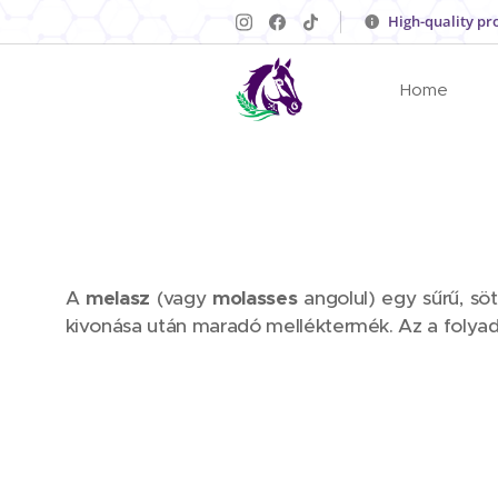
High-quality pr
Home
A
melasz
(vagy
molasses
angolul) egy sűrű, sö
kivonása után maradó melléktermék. Az a folyad