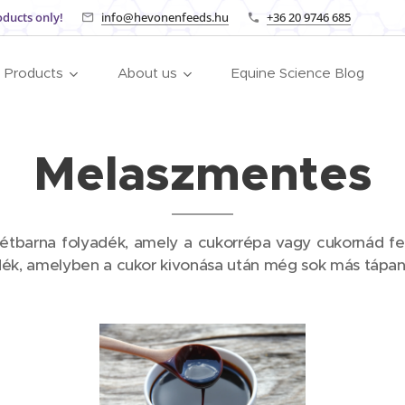
oducts only!
info@hevonenfeeds.hu
+36 20 9746 685
Products
About us
Equine Science Blog
Melaszmentes
tétbarna folyadék, amely a cukorrépa vagy cukornád fe
ék, amelyben a cukor kivonása után még sok más tápany