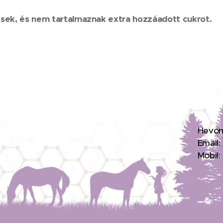
ek, és nem tartalmaznak extra hozzáadott cukrot.
H
evon
Email:
Mobil