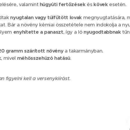
lésére, valamint
húgyúti fertőzések
és
kövek
esetén.
adtak
nyugtalan vagy túlfűtött lovak
megnyugtatására, mí
kat. Bár a növény kémiai összetétele nem indokolja a nyu
selyem
enyhítette a panaszt
, így a ló
nyugodtabbnak
tűn
20 gramm szárított növény
a takarmányban.
k
, mivel
méhösszehúzó hatású
.
 figyelni kell a versenykiírást.