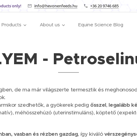
oducts only!
info@hevonenfeeds.hu
+36 20 9746 685
Products
About us
Equine Science Blog
EM - Petroseli
gben, de ma már világszerte termesztik és meghonosod
ok.
ármikor szedhetők, a gyökerek pedig
ősszel
,
legalább k
inatív), méhösszehúzó (uterinstimuláns), köptető (expek
nban, vasban és rézben gazdag
, így kiváló
vérszegénysé