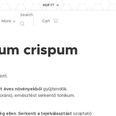
HUF
FT
Search
More
Cart
num crispum
ott.
ét éves növényekből
gyűjtendők.
toráns), emésztést serkentő tonikum.
g ellen
.
Serkenti a tejelválasztást
szoptató