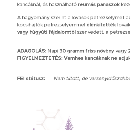
kancáknál, és használható
reumás panaszok
keze
A hagyomány szerint a lovasok petrezselymet 
kocsihajtók petrezselyemmel
élénkítették
lovai
vagy húgyúti fájdalomtól
szenvedett, a petrez
ADAGOLÁS:
Napi
30 gramm friss növény
vagy
FIGYELMEZTETÉS:
Vemhes kancáknak ne adju
FEI státusz:
⚠️
Nem tiltott, de versenyidőszakban