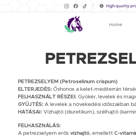
High-quality pr
Home
PETREZSELY
PETREZSELYEM (Petroselinum crispum)
ELTERJEDÉS:
Őshonos a kelet-mediterrán térsé
FELHASZNÁLT RÉSZEI:
Gyökér, levelek és mag
GYŰJTÉS:
A levelek a növekedési időszakban b
HATÁSAI:
Vízhajtó (diuretikum), szélhajtó (karm
FELHASZNÁLÁS:
A petrezselyem erős
vízhajtó
, emellett
C-vitami