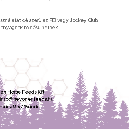
asználatát célszerű az FEI vagy Jockey Club
t anyagnak minősülhetnek.
en Horse Feeds Kft.
info@hevonenfeeds.hu
: +36 20 9746685