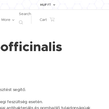
HUF
FT
Search
More
Cart
fficinalis
sztést segítő.
degi feszültség esetén.
jai antibakteriális és gombaölő tulajdonságúak.