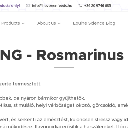
oducts only!
info@hevonenfeeds.hu
+36 20 9746 685
Products
About us
Equine Science Blog
 - Rosmarinus o
zerte termesztett.
ebbek, de nyáron bármikor gyűjthetők.
tikus, stimuláló, helyi vérbőséget okozó, görcsoldó, emé
 a vért, és serkenti az emésztést, különösen stressz vagy i
űködésre, flavonoidjai erősítik a hajszálereket. Illóola