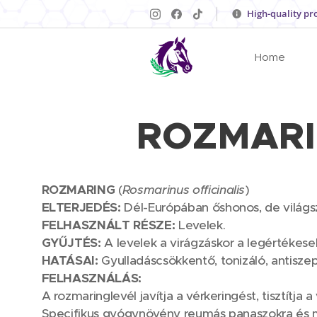
High-quality pr
Home
ROZMARING
ROZMARING
(
Rosmarinus officinalis
)
ELTERJEDÉS:
Dél-Európában őshonos, de világs
FELHASZNÁLT RÉSZE:
Levelek.
GYŰJTÉS:
A levelek a virágzáskor a legértékes
HATÁSAI:
Gyulladáscsökkentő, tonizáló, antiszep
FELHASZNÁLÁS:
A rozmaringlevél javítja a vérkeringést, tisztítja
Specifikus gyógynövény reumás panaszokra és májm