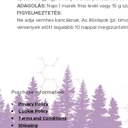
ADAGOLÁS:
Napi 1 marék friss levél vagy 15 g s
FIGYELMEZTETÉS:
Ne adja vemhes kancáknak. Az illóolajok (pl. tim
versenyek előtt legalább 10 nappal megszüntetni
Purchase Information
Privacy Policy
Cookie P
olicy
Terms and Conditions
Shipping