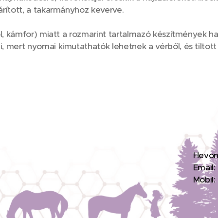
zárított, a takarmányhoz keverve.
ol, kámfor) miatt a rozmarint tartalmazó készítmények h
, mert nyomai kimutathatók lehetnek a vérből, és tiltot
H
evon
Email:
Mobil