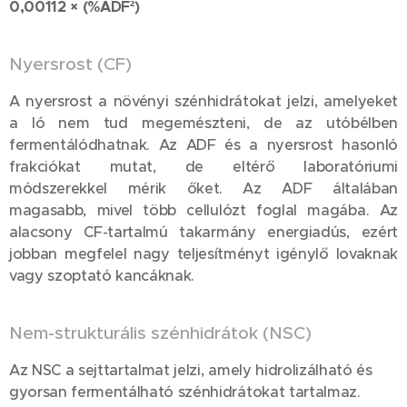
0,00112 × (%ADF²)
Nyersrost (CF)
A nyersrost a növényi szénhidrátokat jelzi, amelyeket
a ló nem tud megemészteni, de az utóbélben
fermentálódhatnak. Az ADF és a nyersrost hasonló
frakciókat mutat, de eltérő laboratóriumi
módszerekkel mérik őket. Az ADF általában
magasabb, mivel több cellulózt foglal magába. Az
alacsony CF-tartalmú takarmány energiadús, ezért
jobban megfelel nagy teljesítményt igénylő lovaknak
vagy szoptató kancáknak.
Nem-strukturális szénhidrátok (NSC)
Az NSC a sejttartalmat jelzi, amely hidrolizálható és
gyorsan fermentálható szénhidrátokat tartalmaz.