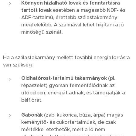
Könnyen hizlalható lovak és fenntartásra
tartott lovak
esetében a magasabb NDF- és
ADF-tartalmú, érettebb szálastakarmány
megfelelőbb. A szalmával lehet hígítani a jó
minőségű szénát.
Ha a szálastakarmány mellett további energiaforrásra
van szükség:
Oldhatórost-tartalmú takarmányok
(pl.
répaszelet) gyorsan fermentálódnak az
utóbélben, energiát adnak, és támogatják a
bélflórát.
Gabonák
(zab, kukorica, búza, árpa) magas
keményítő- és cukortartalmúak, de csak
mértékkel etethetők, mert a ló nem