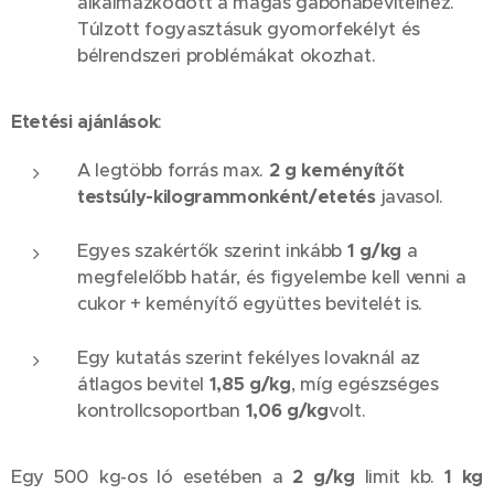
alkalmazkodott a magas gabonabevitelhez.
Túlzott fogyasztásuk gyomorfekélyt és
bélrendszeri problémákat okozhat.
Etetési ajánlások
:
A legtöbb forrás max.
2 g keményítőt
testsúly-kilogrammonként/etetés
javasol.
Egyes szakértők szerint inkább
1 g/kg
a
megfelelőbb határ, és figyelembe kell venni a
cukor + keményítő együttes bevitelét is.
Egy kutatás szerint fekélyes lovaknál az
átlagos bevitel
1,85 g/kg
, míg egészséges
kontrollcsoportban
1,06 g/kg
volt.
Egy 500 kg-os ló esetében a
2 g/kg
limit kb.
1 kg