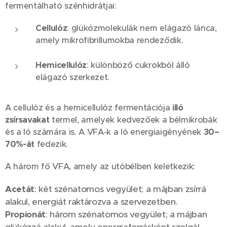
fermentálható szénhidrátjai:
Cellulóz
: glükózmolekulák nem elágazó lánca,
amely mikrofibrillumokba rendeződik.
Hemicellulóz
: különböző cukrokból álló
elágazó szerkezet.
A cellulóz és a hemicellulóz fermentációja
illó
zsírsavakat
termel, amelyek kedvezőek a bélmikrobák
és a ló számára is. A VFA-k a ló energiaigényének
30–
70%-át
fedezik.
A három fő VFA, amely az utóbélben keletkezik:
Acetát
: két szénatomos vegyület; a májban zsírrá
alakul, energiát raktározva a szervezetben.
Propionát
: három szénatomos vegyület; a májban