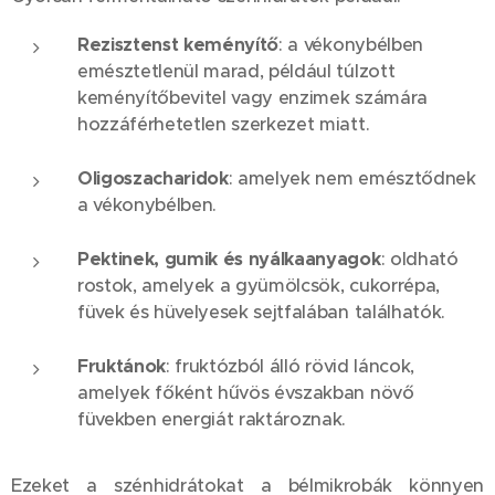
Rezisztenst keményítő
: a vékonybélben
emésztetlenül marad, például túlzott
keményítőbevitel vagy enzimek számára
hozzáférhetetlen szerkezet miatt.
Oligoszacharidok
: amelyek nem emésztődnek
a vékonybélben.
Pektinek, gumik és nyálkaanyagok
: oldható
rostok, amelyek a gyümölcsök, cukorrépa,
füvek és hüvelyesek sejtfalában találhatók.
Fruktánok
: fruktózból álló rövid láncok,
amelyek főként hűvös évszakban növő
füvekben energiát raktároznak.
Ezeket a szénhidrátokat a bélmikrobák könnyen