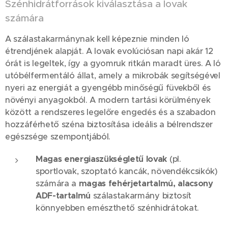
Szénhidrátforrások kiválasztása a lovak
számára
A szálastakarmánynak kell képeznie minden ló
étrendjének alapját. A lovak evolúciósan napi akár 12
órát is legeltek, így a gyomruk ritkán maradt üres. A ló
utóbélfermentáló állat, amely a mikrobák segítségével
nyeri az energiát a gyengébb minőségű füvekből és
növényi anyagokból. A modern tartási körülmények
között a rendszeres legelőre engedés és a szabadon
hozzáférhető széna biztosítása ideális a bélrendszer
egészsége szempontjából.
Magas energiaszükségletű lovak
(pl.
sportlovak, szoptató kancák, növendékcsikók)
számára a
magas fehérjetartalmú, alacsony
ADF-tartalmú
szálastakarmány biztosít
könnyebben emészthető szénhidrátokat.