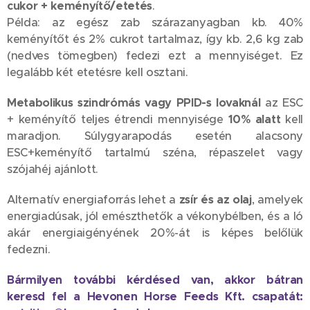
cukor + keményítő/etetés
.
Példa: az egész zab szárazanyagban kb. 40%
keményítőt és 2% cukrot tartalmaz, így kb. 2,6 kg zab
(nedves tömegben) fedezi ezt a mennyiséget. Ez
legalább két etetésre kell osztani.
Metabolikus szindrómás vagy PPID-s lovaknál
az ESC
+ keményítő teljes étrendi mennyisége
10% alatt
kell
maradjon. Súlygyarapodás esetén alacsony
ESC+keményítő tartalmú széna, répaszelet vagy
szójahéj ajánlott.
Alternatív energiaforrás lehet a
zsír és az olaj
, amelyek
energiadúsak, jól emészthetők a vékonybélben, és a ló
akár energiaigényének 20%-át is képes belőlük
fedezni.
Bármilyen további kérdésed van, akkor bátran
keresd fel a Hevonen Horse Feeds Kft. csapatát: