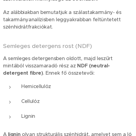
Az alábbiakban bemutatjuk a szálastakarmány- és
takarmányanalízisben leggyakrabban feltüntetett
szénhidrátfrakciókat.
Semleges detergens rost (NDF)
A semleges detergensben oldott, majd leszűrt
mintából visszamaradó rész az
NDF (neutral-
detergent fibre)
. Ennek fő összetevői:
Hemicellulóz
Cellulóz
Lignin
A
lignin
olyan strukturális szénhidrát, amelyet sem a ló