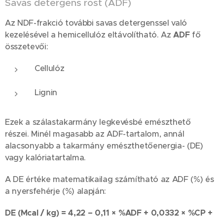
Savas detergens rost (ADF)
Az NDF-frakció további savas detergenssel való
kezelésével a hemicellulóz eltávolítható. Az
ADF
fő
összetevői:
Cellulóz
Lignin
Ezek a szálastakarmány legkevésbé emészthető
részei. Minél magasabb az ADF-tartalom, annál
alacsonyabb a takarmány emészthetőenergia- (DE)
vagy kalóriatartalma.
A DE értéke matematikailag számítható az ADF (%) és
a nyersfehérje (%) alapján:
DE (Mcal / kg) = 4,22 – 0,11 × %ADF + 0,0332 × %CP +