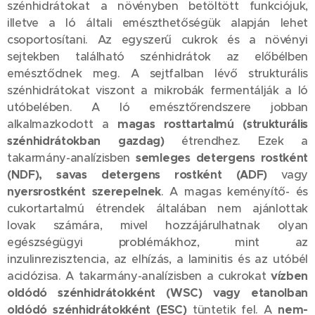
szénhidrátokat a növényben betöltött funkciójuk,
illetve a ló általi emészthetőségük alapján lehet
csoportosítani. Az egyszerű cukrok és a növényi
sejtekben található szénhidrátok az előbélben
emésztődnek meg. A sejtfalban lévő strukturális
szénhidrátokat viszont a mikrobák fermentálják a ló
utóbelében. A ló emésztőrendszere jobban
alkalmazkodott a
magas rosttartalmú (strukturális
szénhidrátokban gazdag)
étrendhez. Ezek a
takarmány-analízisben
semleges detergens rostként
(NDF), savas detergens rostként (ADF)
vagy
nyersrostként szerepelnek
. A magas keményítő- és
cukortartalmú étrendek általában nem ajánlottak
lovak számára, mivel hozzájárulhatnak olyan
egészségügyi problémákhoz, mint az
inzulinrezisztencia, az elhízás, a laminitis és az utóbél
acidózisa. A takarmány-analízisben a cukrokat
vízben
oldódó szénhidrátokként (WSC) vagy etanolban
oldódó szénhidrátokként (ESC)
tüntetik fel. A
nem-