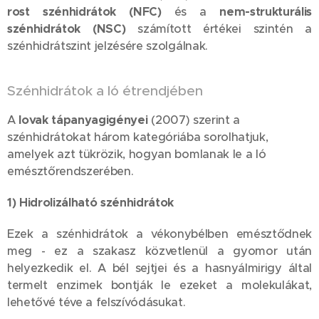
rost szénhidrátok (NFC)
és a
nem-strukturális
szénhidrátok (NSC)
számított értékei szintén a
szénhidrátszint jelzésére szolgálnak.
Szénhidrátok a ló étrendjében
A
lovak tápanyagigényei
(2007) szerint a
szénhidrátokat három kategóriába sorolhatjuk,
amelyek azt tükrözik, hogyan bomlanak le a ló
emésztőrendszerében.
1) Hidrolizálható szénhidrátok
Ezek a szénhidrátok a vékonybélben emésztődnek
meg - ez a szakasz közvetlenül a gyomor után
helyezkedik el. A bél sejtjei és a hasnyálmirigy által
termelt enzimek bontják le ezeket a molekulákat,
lehetővé téve a felszívódásukat.