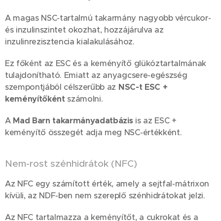
A magas NSC-tartalmú takarmány nagyobb vércukor-
és inzulinszintet okozhat, hozzájárulva az
inzulinrezisztencia kialakulásához.
Ez főként az ESC és a keményítő glükóztartalmának
tulajdonítható. Emiatt az anyagcsere-egészség
szempontjából célszerűbb az
NSC-t ESC +
keményítőként
számolni.
A
Mad Barn takarmányadatbázis
is az ESC +
keményítő összegét adja meg NSC-értékként.
Nem-rost szénhidrátok (NFC)
Az NFC egy számított érték, amely a sejtfal-mátrixon
kívüli, az NDF-ben nem szereplő szénhidrátokat jelzi.
Az NFC tartalmazza a keményítőt, a cukrokat és a