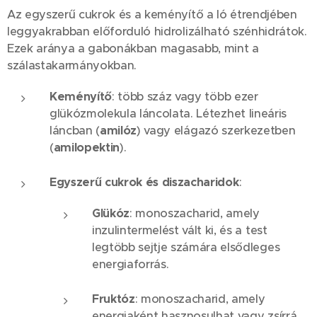
Az egyszerű cukrok és a keményítő a ló étrendjében
leggyakrabban előforduló hidrolizálható szénhidrátok.
Ezek aránya a gabonákban magasabb, mint a
szálastakarmányokban.
Keményítő
: több száz vagy több ezer
glükózmolekula láncolata. Létezhet lineáris
láncban (
amilóz
) vagy elágazó szerkezetben
(
amilopektin
).
Egyszerű cukrok és diszacharidok
:
Glükóz
: monoszacharid, amely
inzulintermelést vált ki, és a test
legtöbb sejtje számára elsődleges
energiaforrás.
Fruktóz
: monoszacharid, amely
energiaként hasznosulhat vagy zsírrá