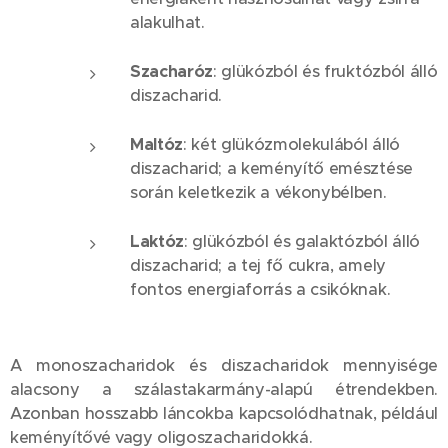
alakulhat.
Szacharóz
: glükózból és fruktózból álló
diszacharid.
Maltóz
: két glükózmolekulából álló
diszacharid; a keményítő emésztése
során keletkezik a vékonybélben.
Laktóz
: glükózból és galaktózból álló
diszacharid; a tej fő cukra, amely
fontos energiaforrás a csikóknak.
A monoszacharidok és diszacharidok mennyisége
alacsony a szálastakarmány-alapú étrendekben.
Azonban hosszabb láncokba kapcsolódhatnak, például
keményítővé vagy oligoszacharidokká.