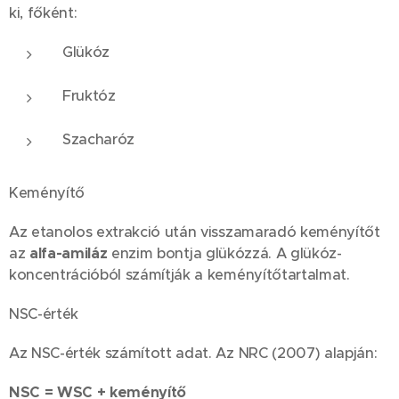
ki, főként:
Glükóz
Fruktóz
Szacharóz
Keményítő
Az etanolos extrakció után visszamaradó keményítőt
az
alfa-amiláz
enzim bontja glükózzá. A glükóz-
koncentrációból számítják a keményítőtartalmat.
NSC-érték
Az NSC-érték számított adat. Az NRC (2007) alapján:
NSC = WSC + keményítő