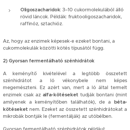
Oligoszacharidok
: 3–10 cukormolekulából álló
rövid láncok. Példák: fruktooligoszacharidok,
raffinóz, sztachióz.
Az, hogy az enzimek képesek-e ezeket bontani, a
cukormolekulák közötti kötés típusától függ.
2) Gyorsan fermentálható szénhidrátok
A keményítő kivételével a legtöbb összetett
szénhidrátot a ló vékonybele nem képes
megemészteni. Ez azért van, mert a ló által termelt
alfa-kötéseket
enzimek csak az
tudják bontani (mint
béta-
amilyenek a keményítőben találhatók), de a
kötéseket
nem. Ezeket az összetett szénhidrátokat a
mikrobák bontják le (fermentálják) az utóbélben.
Gyorsan fermentálható szénhidrátok például: