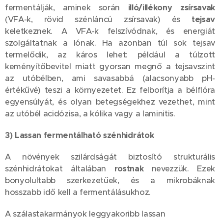
fermentálják, aminek során
illó/illékony zsírsavak
(VFA-k, rövid szénláncú zsírsavak) és
tejsav
keletkeznek. A VFA-k felszívódnak, és energiát
szolgáltatnak a lónak. Ha azonban túl sok tejsav
termelődik, az káros lehet: például a túlzott
keményítőbevitel miatt gyorsan megnő a tejsavszint
az utóbélben, ami savasabbá (alacsonyabb pH-
értékűvé) teszi a környezetet. Ez felborítja a bélflóra
egyensúlyát, és olyan betegségekhez vezethet, mint
az utóbél acidózisa, a kólika vagy a laminitis.
3) Lassan fermentálható szénhidrátok
A növények szilárdságát biztosító strukturális
szénhidrátokat általában
rostnak
nevezzük. Ezek
bonyolultabb szerkezetűek, és a mikrobáknak
hosszabb idő kell a fermentálásukhoz.
A szálastakarmányok leggyakoribb lassan