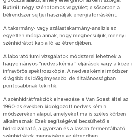
glükózzá alakul, amely energiaforrásként szolgál.
Butirát
: négy szénatomos vegyület; elsősorban a
bélrendszer sejtjei használják energiaforrásként.
A takarmány- vagy szálastakarmány-analízis az
egyetlen módja annak, hogy megbecsüljük, mennyi
szénhidrátot kap a ló az étrendjében.
A laboratóriumi vizsgálatok módszerei lehetnek a
hagyományos "nedves kémiai" eljárások vagy a közeli
infravörös spektroszkópia. A nedves kémiai módszer
drágább és időigényesebb, de általánosságban
pontosabbnak tekintik.
A szénhidrátfrakciók elnevezése a Van Soest által az
1960-as években kidolgozott nedves kémiai
módszereken alapul, amelyeket ma is széles körben
alkalmaznak. Ezek segítségével becsülhető a
hidrolizálható, a gyorsan és a lassan fermentálható
szénhidrátok mennyisége az étrendben.