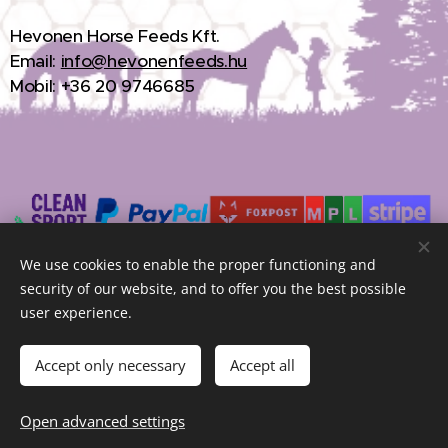
H
evonen Horse Feeds Kft.
Email:
info@hevonenfeeds.hu
Mobil: +36 20 9746685
We use cookies to enable the proper functioning and
security of our website, and to offer you the best possible
Hevonen Horse Feeds Kft.© 2026 All rights reserved.
Cookies
user experience.
Languages
Accept only necessary
Accept all
Magyar
English
Currency
Open advanced settings
HUF Ft
EUR €