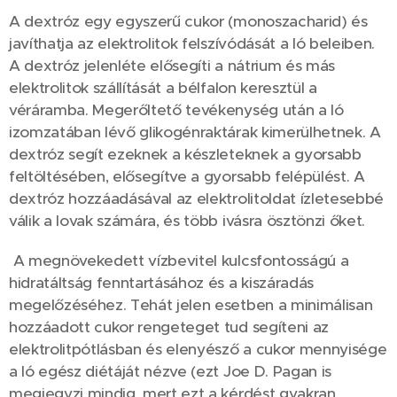
A dextróz egy egyszerű cukor (monoszacharid) és
javíthatja az elektrolitok felszívódását a ló beleiben.
A dextróz jelenléte elősegíti a nátrium és más
elektrolitok szállítását a bélfalon keresztül a
véráramba. Megerőltető tevékenység után a ló
izomzatában lévő glikogénraktárak kimerülhetnek. A
dextróz segít ezeknek a készleteknek a gyorsabb
feltöltésében, elősegítve a gyorsabb felépülést. A
dextróz hozzáadásával az elektrolitoldat ízletesebbé
válik a lovak számára, és több ivásra ösztönzi őket.
A megnövekedett vízbevitel kulcsfontosságú a
hidratáltság fenntartásához és a kiszáradás
megelőzéséhez. Tehát jelen esetben a minimálisan
hozzáadott cukor rengeteget tud segíteni az
elektrolitpótlásban és elenyésző a cukor mennyisége
a ló egész diétáját nézve (ezt Joe D. Pagan is
megjegyzi mindig, mert ezt a kérdést gyakran