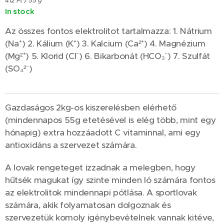
412 Ft / 55 g
In stock
Az összes fontos elektrolitot tartalmazza: 1. Nátrium
(Na⁺) 2. Kálium (K⁺) 3. Kalcium (Ca²⁺) 4. Magnézium
(Mg²⁺) 5. Klorid (Cl⁻) 6. Bikarbonát (HCO₃⁻) 7. Szulfát
(SO₄²⁻)
Gazdaságos 2kg-os kiszerelésben elérhető
(mindennapos 55g etetésével is elég több, mint egy
hónapig) extra hozzáadott C vitaminnal, ami egy
antioxidáns a szervezet számára.
A lovak rengeteget izzadnak a melegben, hogy
hűtsék magukat így szinte minden ló számára fontos
az elektrolitok mindennapi pótlása. A sportlovak
számára, akik folyamatosan dolgoznak és
szervezetük komoly igénybevételnek vannak kitéve,