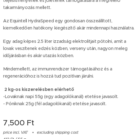
teljesítményének és jólétének támogatására a megfelelő
takarmányozás mellett.
Az Equintell HydraSpeed egy gondosan összeállított,
kiemelkedően hatékony kiegészítő akár mindennapi használatra.
Egy adag képes 2.5 liter izzadság elektrolitjait pótolni, amit a
lovak veszítenek edzés közben, verseny után, nagyon meleg
időjárásban és akár utazás közben.
Mindemellett, az immunrendszer támogatásához és a
regenerációhoz is hozzá tud pozitívan járulni.
2 kg-os kiszerelésben elérhető
-Lovaknak napi 55g (egy adagolókanál) etetése javasolt.
- Póniknak 25g (fél adagolókanál) etetése javasolt.
7,500
Ft
price incl. VAT
excluding shipping cost