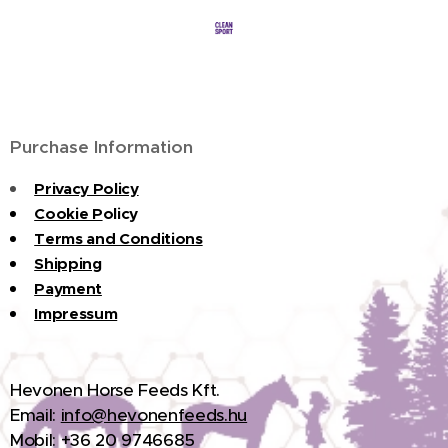
Purchase Information
Privacy Policy
Cookie P
olicy
Terms and Conditions
Shipping
Payment
Impressum
H
evonen Horse Feeds Kft.
Email:
info@hevonenfeeds.hu
Mobil: +36 20 9746685