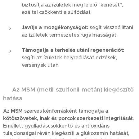
biztosítja az ízületek megfelelő "kenését",
ezáltal csökkenti a súrlódást.
Javítja a mozgékonyságot:
segít visszaállítani
az ízületek természetes rugalmasságát.
Támogatja a terhelés utáni regenerációt:
segíti az ízületek helyreállását edzések,
versenyek után.
💪
Az MSM (metil-szulfonil-metán) kiegészítő
hatása
Az
MSM
szerves kénforrásként támogatja a
kötőszövetek, inak és porcok szerkezeti integritását
.
Emellett gyulladáscsökkentő és antioxidáns
tulajdonságai révén kiegészíti a glükozamin hatását,