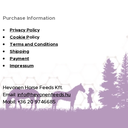
Purchase Information
Privacy Policy
Cookie P
olicy
Terms and Conditions
Shipping
Payment
Impressum
H
evonen Horse Feeds Kft.
Email:
info@hevonenfeeds.hu
Mobil: +36 20 9746685