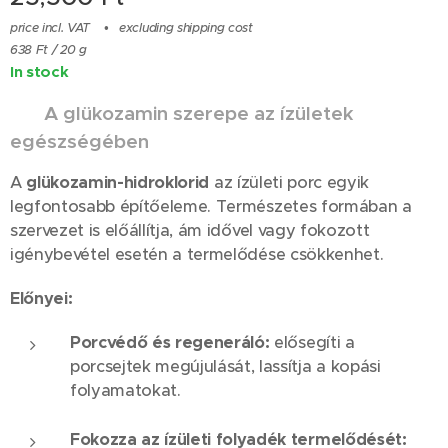
price incl. VAT
excluding shipping cost
638 Ft / 20 g
In stock
⚙️
A glükozamin szerepe az ízületek
egészségében
A
glükozamin-hidroklorid
az ízületi porc egyik
legfontosabb építőeleme. Természetes formában a
szervezet is előállítja, ám idővel vagy fokozott
igénybevétel esetén a termelődése csökkenhet.
Előnyei:
Porcvédő és regeneráló:
elősegíti a
porcsejtek megújulását, lassítja a kopási
folyamatokat.
Fokozza az ízületi folyadék termelődését: