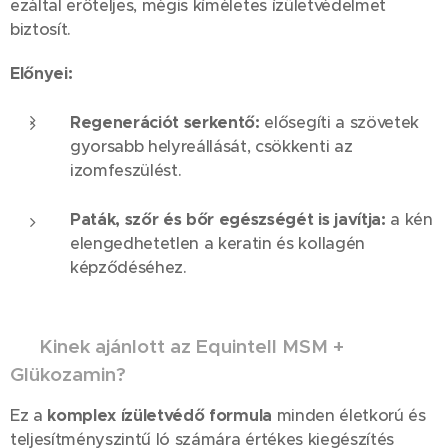
ezáltal erőteljes, mégis kíméletes ízületvédelmet
biztosít.
Előnyei:
Regenerációt serkentő:
elősegíti a szövetek
gyorsabb helyreállását, csökkenti az
izomfeszülést.
Paták, szőr és bőr egészségét is javítja:
a kén
elengedhetetlen a keratin és kollagén
képződéséhez.
🐴
Kinek ajánlott az Equintell MSM +
Glükozamin?
Ez a
komplex ízületvédő formula
minden életkorú és
teljesítményszintű ló számára értékes kiegészítés