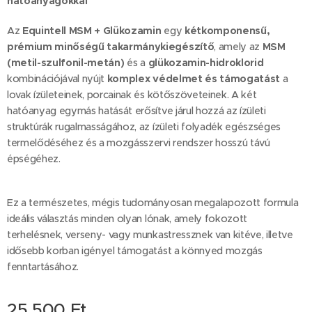
hatóanyagokkal
Az
Equintell MSM + Glükozamin
egy
kétkomponensű,
prémium minőségű takarmánykiegészítő
, amely az
MSM
(metil-szulfonil-metán)
és a
glükozamin-hidroklorid
kombinációjával nyújt
komplex védelmet és támogatást
a
lovak ízületeinek, porcainak és kötőszöveteinek. A két
hatóanyag egymás hatását erősítve járul hozzá az ízületi
struktúrák rugalmasságához, az ízületi folyadék egészséges
termelődéséhez és a mozgásszervi rendszer hosszú távú
épségéhez.
Ez a természetes, mégis tudományosan megalapozott formula
ideális választás minden olyan lónak, amely fokozott
terhelésnek, verseny- vagy munkastressznek van kitéve, illetve
idősebb korban igényel támogatást a könnyed mozgás
fenntartásához.
25,500
Ft