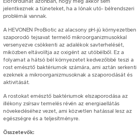
Előfordulhat azonban, hogy még akkor sem
jelentkeznek a tüneteket, ha a lónak utó- bélrendszeri
problémái vannak.
A HEVONEN ProBiotic az alacsony pH-jú környezetben
szaporodó tejsavat termelő mikroorganizmusokkal
versenyezve csökkenti az adalékok savterhelését,
miközben eltávolítja az oxigént az utóbélből. Ez a
folyamat a hátsó bél környezetet kedvezőbbé teszi a
rost emésztő baktériumok számára, ami aztán serkenti
ezeknek a mikroorganizmusoknak a szaporodását és
aktivitását.
A rostokat emésztő baktériumok elszaporodása az
illékony zsírsav termelés révén az energiaellátás
növekedéséhez vezet, ami közvetlen hatással lesz az
egészségre és a teljesítményre.
Összetevők: