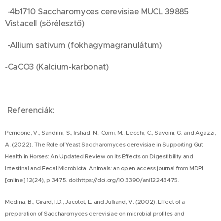
-4b1710 Saccharomyces cerevisiae MUCL 39885
Vistacell (sörélesztő)
-Allium sativum (fokhagymagranulátum)
-CaCO3 (Kalcium-karbonat)
Referenciák:
Perricone, V., Sandrini, S., Irshad, N., Comi, M., Lecchi, C., Savoini, G. and Agazzi,
A. (2022). The Role of Yeast Saccharomyces cerevisiae in Supporting Gut
Health in Horses: An Updated Review on Its Effects on Digestibility and
Intestinal and Fecal Microbiota. Animals: an open access journal from MDPI,
[online] 12(24), p.3475. doi:https://doi.org/10.3390/ani12243475.
Medina, B., Girard, I.D., Jacotot, E. and Julliand, V. (2002). Effect of a
preparation of Saccharomyces cerevisiae on microbial profiles and