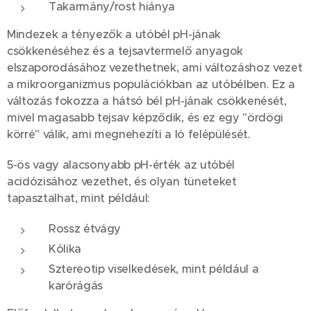
Takarmány/rost hiánya
Mindezek a tényezők a utóbél pH-jának
csökkenéséhez és a tejsavtermelő anyagok
elszaporodásához vezethetnek, ami változáshoz vezet
a mikroorganizmus populációkban az utóbélben. Ez a
változás fokozza a hátsó bél pH-jának csökkenését,
mivel magasabb tejsav képződik, és ez egy "ördögi
körré" válik, ami megnehezíti a ló felépülését.
5-ös vagy alacsonyabb pH-érték az utóbél
acidózisához vezethet, és olyan tüneteket
tapasztalhat, mint például:
Rossz étvágy
Kólika
Sztereotip viselkedések, mint például a
karórágás