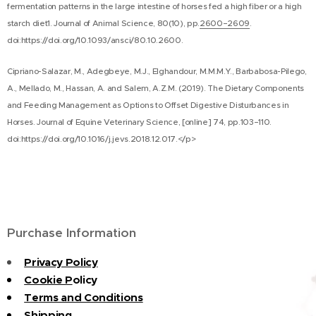
fermentation patterns in the large intestine of horses fed a high fiber or a high
starch diet1. Journal of Animal Science, 80(10), pp.
2600–2609
.
doi:https://doi.org/10.1093/ansci/80.10.2600.
Cipriano-Salazar, M., Adegbeye, M.J., Elghandour, M.M.M.Y., Barbabosa-Pilego,
A., Mellado, M., Hassan, A. and Salem, A.Z.M. (2019). The Dietary Components
and Feeding Management as Options to Offset Digestive Disturbances in
Horses. Journal of Equine Veterinary Science, [online] 74, pp.103–110.
/p>
doi:https://doi.org/10.1016/j.jevs.2018.12.017.<
Purchase Information
Privacy Policy
Cookie P
olicy
Terms and Conditions
Shipping