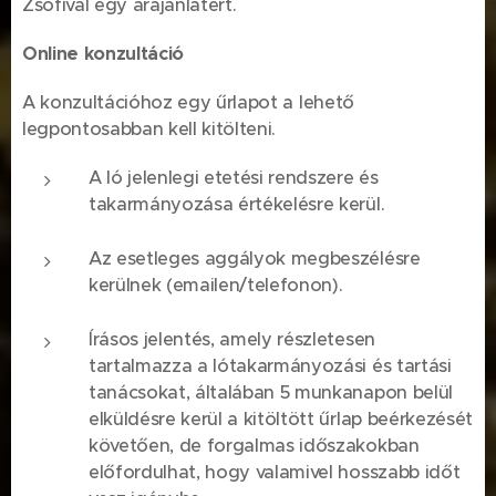
Zsófival egy árajánlatért.
Online konzultáció
A konzultációhoz egy űrlapot a lehető
legpontosabban kell kitölteni.
A ló jelenlegi etetési rendszere és
takarmányozása értékelésre kerül.
Az esetleges aggályok megbeszélésre
kerülnek (emailen/telefonon).
Írásos jelentés, amely részletesen
tartalmazza a lótakarmányozási és tartási
tanácsokat, általában 5 munkanapon belül
elküldésre kerül a kitöltött űrlap beérkezését
követően, de forgalmas időszakokban
előfordulhat, hogy valamivel hosszabb időt