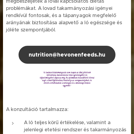
megbeszéljétek a lóval kapcsolatos diétás
problémákat. A lovad takarmányozási igényei
rendkívül fontosak, és a tápanyagok megfelelő
arányának biztosítása alapvető a ló egészsége és
jóléte szempontjából.
nutrition@hevonenfeeds.hu
A konzultáció tartalmazza:
A ló teljes körű értékelése, valamint a
jelenlegi etetési rendszer és takarmányozás