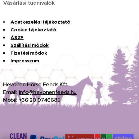
Vásárlási tudnivalók
Adatkezelési tájékoztató
Cookie tájékoztató
ÁSZF
Szállítási módok
Fizet
é
si
m
ó
dok
Impresszum
H
evonen Horse Feeds Kft.
Email:
info@hevonenfeeds.hu
Mobil: +36 20 9746685