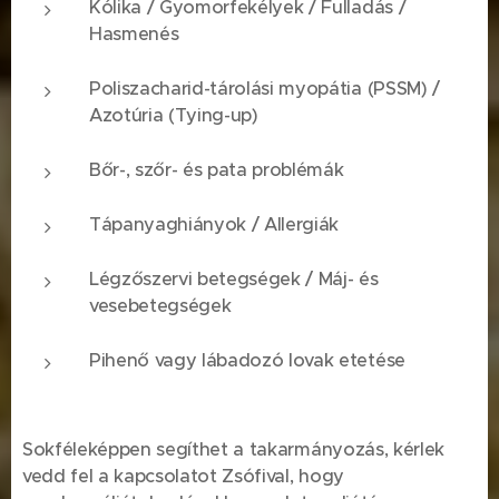
Kólika / Gyomorfekélyek / Fulladás /
Hasmenés
Poliszacharid-tárolási myopátia (PSSM) /
Azotúria (Tying-up)
Bőr-, szőr- és pata problémák
Tápanyaghiányok / Allergiák
Légzőszervi betegségek / Máj- és
vesebetegségek
Pihenő vagy lábadozó lovak etetése
Sokféleképpen segíthet a takarmányozás, kérlek
vedd fel a kapcsolatot Zsófival, hogy