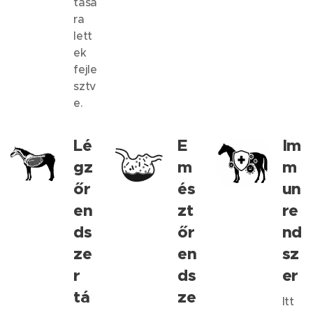
tásá
ra
lett
ek
fejle
sztv
e.
Lé
E
Im
gz
m
m
őr
és
un
en
zt
re
ds
őr
nd
ze
en
sz
r
ds
er
tá
ze
Itt