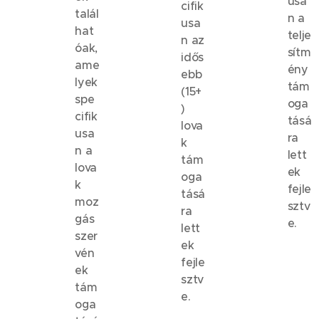
usa
cifik
talál
n a
usa
hat
telje
n az
óak,
sítm
idős
ame
ény
ebb
lyek
tám
(15+
spe
oga
)
cifik
tásá
lova
usa
ra
k
n a
lett
tám
lova
ek
oga
k
fejle
tásá
moz
sztv
ra
gás
e.
lett
szer
ek
vén
fejle
ek
sztv
tám
e.
oga