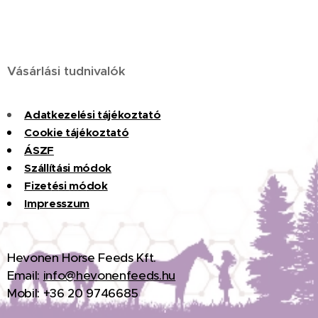
Vásárlási tudnivalók
Adatkezelési tájékoztató
Cookie tájékoztató
ÁSZF
Szállítási módok
Fizet
é
si
m
ó
dok
Impresszum
H
evonen Horse Feeds Kft.
Email:
info@hevonenfeeds.hu
Mobil: +36 20 9746685