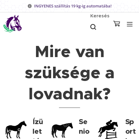
INGYENES szállítás 19 kg-ig automatába!
Keresés
Mire van
szüksége a
lovadnak?
Ízü
Se
Sp
let
nio
ort