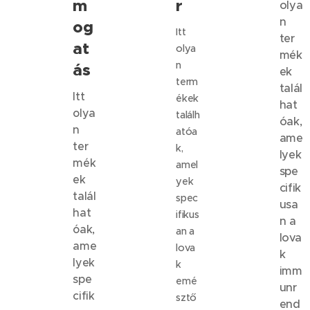
m
r
olya
n
og
Itt
ter
at
olya
mék
n
ás
ek
term
talál
Itt
ékek
hat
olya
találh
óak,
n
atóa
ame
ter
k,
lyek
mék
amel
spe
ek
yek
cifik
talál
spec
usa
hat
ifikus
n a
óak,
an a
lova
ame
lova
k
lyek
k
imm
spe
emé
unr
cifik
sztő
end