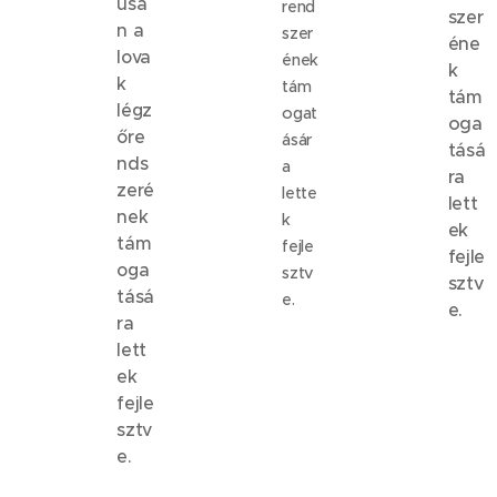
usa
rend
szer
n a
szer
éne
lova
ének
k
k
tám
tám
légz
ogat
oga
őre
ásár
tásá
nds
a
ra
zeré
lette
lett
nek
k
ek
tám
fejle
fejle
oga
sztv
sztv
tásá
e.
e.
ra
lett
ek
fejle
sztv
e.