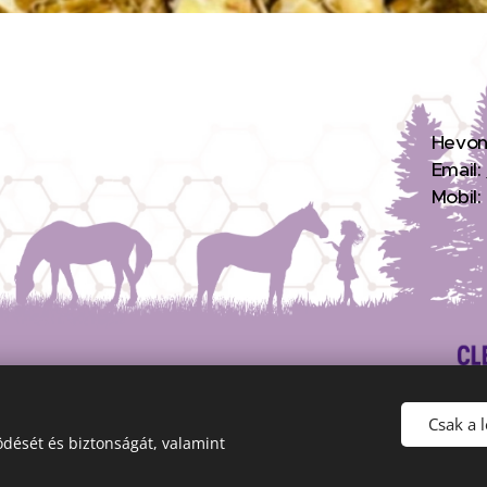
H
evon
Email:
Mobil
Csak a 
dését és biztonságát, valamint