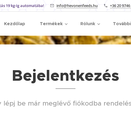
tás 19 kg-ig automatába!
info@hevonenfeeds.hu
+36 20 9746
Kezdőlap
Termékek
Rólunk
Tovább
Bejelentkezés
gy lépj be már meglévő fiókodba rendelé