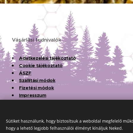
Vásárlási tudnivalók
Adatkezelési tájékoztató
Cookie tájékoztató
ÁSZF
Szállítási módok
Fizet
é
si
m
ó
dok
Impresszum
Sütiket használunk, hogy biztosítsuk a weboldal megfelelő műkö
hogy a lehető legjobb felhasználói élményt kínáljuk Neked.