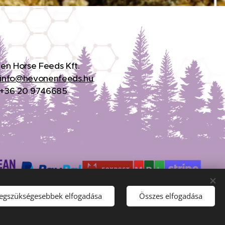
en Horse Feeds Kft.
info@hevonenfeeds.hu
: +36 20 9746685
legszükségesebbek elfogadása
Összes elfogadása