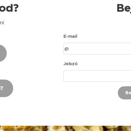
kod?
Be
ni
E-mail
Jelszó
d?
Be