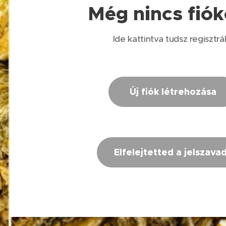
Még nincs fió
Ide kattintva tudsz regisztrál
Új fiók létrehozása
Elfelejtetted a jelszava