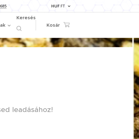
 685
HUF
FT
Keresés
iak
Kosár
sed leadásához!