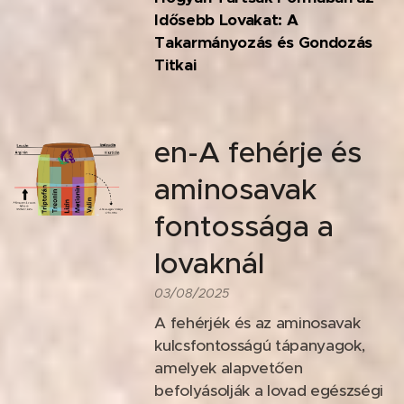
Idősebb Lovakat: A
Takarmányozás és Gondozás
Titkai
en-A fehérje és
aminosavak
fontossága a
lovaknál
03/08/2025
A fehérjék és az aminosavak
kulcsfontosságú tápanyagok,
amelyek alapvetően
befolyásolják a lovad egészségi