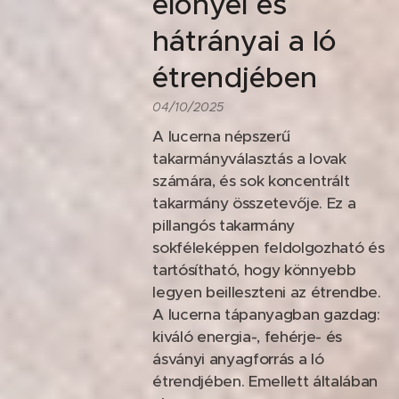
előnyei és
hátrányai a ló
étrendjében
04/10/2025
A lucerna népszerű
takarmányválasztás a lovak
számára, és sok koncentrált
takarmány összetevője. Ez a
pillangós takarmány
sokféleképpen feldolgozható és
tartósítható, hogy könnyebb
legyen beilleszteni az étrendbe.
A lucerna tápanyagban gazdag:
kiváló energia-, fehérje- és
ásványi anyagforrás a ló
étrendjében. Emellett általában