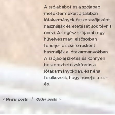
A szójababot és a szójabab
melléktermékeit általában
lótakarmányok összetevőjeként
használják és etetését sok tévhit
övezi. Az egész szójabab egy
hüvelyes mag, elsősorban
fehérje- és zsírforrásként
használják a lótakarmányokban.
A szójaolaj ízletes és könnyen
beszerezhető zsírforrás a
lótakarmányokban, és néha
felülkezelik, hogy növelje a zsír-
és...
Newer posts
Older posts