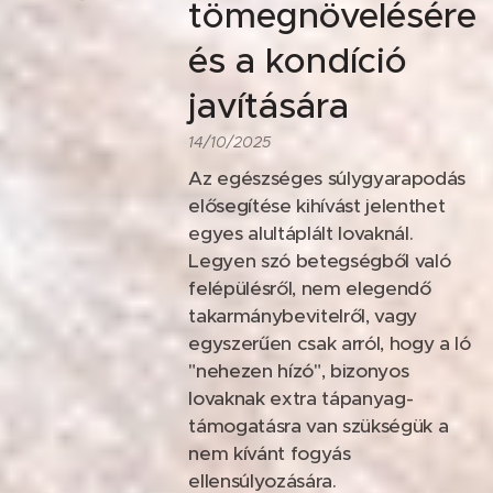
tömegnövelésére
és a kondíció
javítására
14/10/2025
Az egészséges súlygyarapodás
elősegítése kihívást jelenthet
egyes alultáplált lovaknál.
Legyen szó betegségből való
felépülésről, nem elegendő
takarmánybevitelről, vagy
egyszerűen csak arról, hogy a ló
"nehezen hízó", bizonyos
lovaknak extra tápanyag-
támogatásra van szükségük a
nem kívánt fogyás
ellensúlyozására.