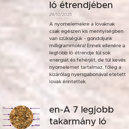
ló étrendjében
29/10/2025
A nyomelemekre a lovaknak
csak egészen kis mennyiségben
van szükségük - gondoljunk
milligrammokra! Ennek ellenére a
legtöbb ló étrendje túl sok
energiát és fehérjét, de túl kevés
nyomelemet tartalmaz, főleg a
kizárólag nyersgabonával etetett
lovak érintettek.
en-A 7 legjobb
takarmány ló