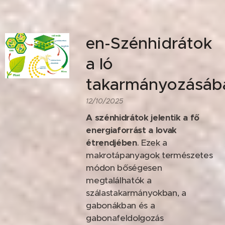
en-Szénhidrátok
a ló
takarmányozásáb
12/10/2025
A szénhidrátok jelentik a fő
energiaforrást a lovak
étrendjében
. Ezek a
makrotápanyagok természetes
módon bőségesen
megtalálhatók a
szálastakarmányokban, a
gabonákban és a
gabonafeldolgozás