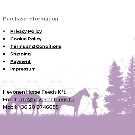
Purchase Information
Privacy Policy
Cookie P
olicy
Terms and Conditions
Shipping
Payment
Impressum
H
evonen Horse Feeds Kft.
Email:
info@hevonenfeeds.hu
Mobil: +36 20 9746685