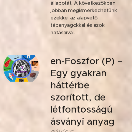
állapotát. A következőkben
jobban megismerkedhetünk
ezekkel az alapvető
tápanyagokkal és azok
hatásaival.
en-Foszfor (P) –
Egy gyakran
háttérbe
szorított, de
létfontosságú
ásványi anyag
28/07/2025