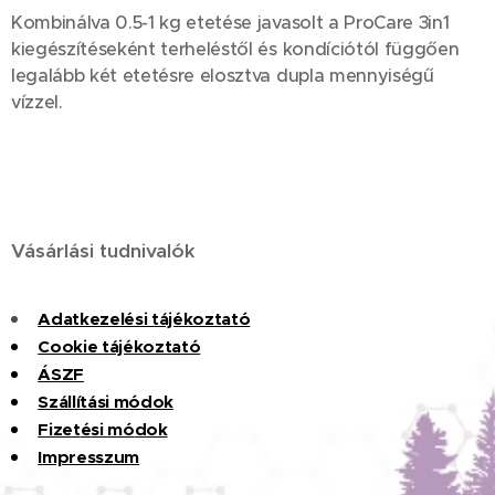
Kombinálva 0.5-1 kg etetése javasolt a ProCare 3in1
kiegészítéseként terheléstől és kondíciótól függően
legalább két etetésre elosztva dupla mennyiségű
vízzel.
Vásárlási tudnivalók
Adatkezelési tájékoztató
Cookie tájékoztató
ÁSZF
Szállítási módok
Fizet
é
si
m
ó
dok
Impresszum