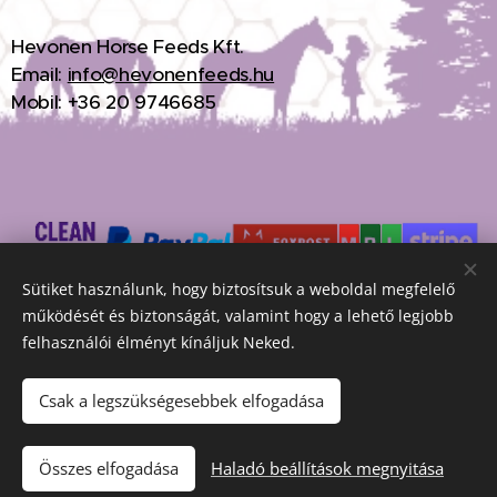
H
evonen Horse Feeds Kft.
Email:
info@hevonenfeeds.hu
Mobil: +36 20 9746685
Sütiket használunk, hogy biztosítsuk a weboldal megfelelő
működését és biztonságát, valamint hogy a lehető legjobb
Hevonen Horse Feeds Kft.© 2026 Minden jog fenntartva
Sütik
felhasználói élményt kínáljuk Neked.
Nyelvek
Csak a legszükségesebbek elfogadása
Magyar
English
Pénznem
Összes elfogadása
Haladó beállítások megnyitása
HUF Ft
EUR €