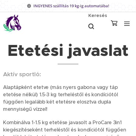
INGYENES szállítás 19 kg-ig automatába!
Keresés
Etetési javaslat
Aktív sportló:
Alaptápként etetve (más nyers gabona vagy táp
etetése nélkül) 1.5-3 kg terheléstől és kondíciótól
függően legalább két etetésre elosztva dupla
mennyiségű vízzel!
Kombinálva 1-1.5 kg etetése javasolt a ProCare 3in1
kiegészítéseként terheléstől és kondíciótól függően