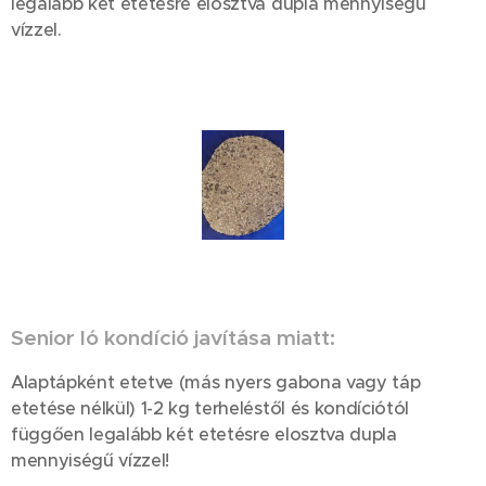
legalább két etetésre elosztva dupla mennyiségű
vízzel.
Senior ló kondíció javítása miatt:
Alaptápként etetve (más nyers gabona vagy táp
etetése nélkül) 1-2 kg terheléstől és kondíciótól
függően legalább két etetésre elosztva dupla
mennyiségű vízzel!