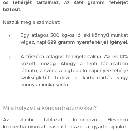
os fehérjét tartalmaz
, az
499 gramm fehérjét
biztosít
.
Nézzük meg a számokat:
Egy átlagos 500 kg-os ló, aki könnyű munkát
végez, napi
699 gramm nyersfehérjét igényel
.
A fűszéna átlagos fehérjetartalma 7% és 14%
között mozog. Ahogy a fenti táblázatban
látható, a széna a legtöbb ló napi nyersfehérje
szükségletét fedezi a karbantartás vagy
könnyű munka során.
Mi a helyzet a koncentrátumokkal?
Az alábbi táblázat különböző Hevonen
koncentrátumokat hasonlít össze, a gyártó ajánlott