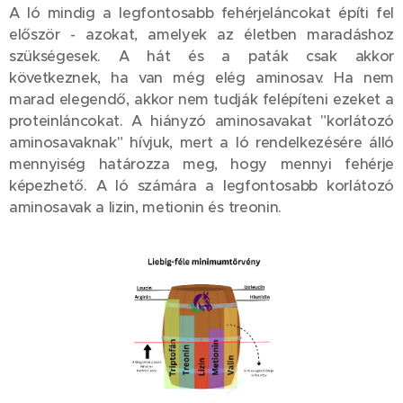
A ló mindig a legfontosabb fehérjeláncokat építi fel
először - azokat, amelyek az életben maradáshoz
szükségesek. A hát és a paták csak akkor
következnek, ha van még elég aminosav. Ha nem
marad elegendő, akkor nem tudják felépíteni ezeket a
proteinláncokat. A hiányzó aminosavakat "korlátozó
aminosavaknak" hívjuk, mert a ló rendelkezésére álló
mennyiség határozza meg, hogy mennyi fehérje
képezhető. A ló számára a legfontosabb korlátozó
aminosavak a lizin, metionin és treonin.