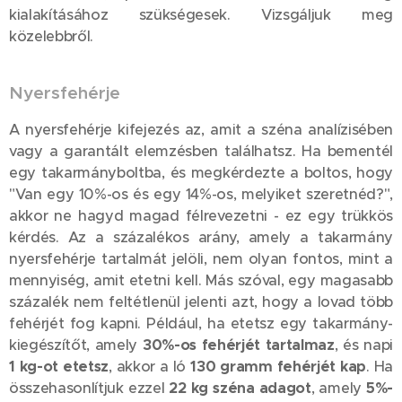
kialakításához szükségesek. Vizsgáljuk meg
közelebbről.
Nyersfehérje
A nyersfehérje kifejezés az, amit a széna analízisében
vagy a garantált elemzésben találhatsz. Ha bementél
egy takarmányboltba, és megkérdezte a boltos, hogy
"Van egy 10%-os és egy 14%-os, melyiket szeretnéd?",
akkor ne hagyd magad félrevezetni - ez egy trükkös
kérdés. Az a százalékos arány, amely a takarmány
nyersfehérje tartalmát jelöli, nem olyan fontos, mint a
mennyiség, amit etetni kell. Más szóval, egy magasabb
százalék nem feltétlenül jelenti azt, hogy a lovad több
fehérjét fog kapni. Például, ha etetsz egy takarmány-
kiegészítőt, amely
30%-os fehérjét tartalmaz
, és napi
1 kg-ot etetsz
, akkor a ló
130 gramm fehérjét kap
. Ha
összehasonlítjuk ezzel
22 kg széna adagot
, amely
5%-