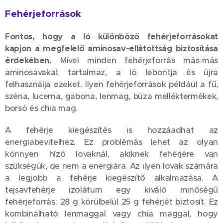
Fehérjeforrások
Fontos, hogy a ló különböző fehérjeforrásokat
kapjon a megfelelő aminosav-ellátottság biztosítása
érdekében.
Mivel minden fehérjeforrás más-más
aminosavakat tartalmaz, a ló lebontja és újra
felhasználja ezeket. Ilyen fehérjeforrások például a fű,
széna, lucerna, gabona, lenmag, búza melléktermékek,
borsó és chia mag.
A fehérje kiegészítés is hozzáadhat az
energiabevitelhez. Ez problémás lehet az olyan
könnyen hízó lovaknál, akiknek fehérjére van
szükségük, de nem a energiára. Az ilyen lovak számára
a legjobb a fehérje kiegészítő alkalmazása. A
tejsavfehérje izolátum egy kiváló minőségű
fehérjeforrás; 28 g körülbelül 25 g fehérjét biztosít. Ez
kombinálható lenmaggal vagy chia maggal, hogy