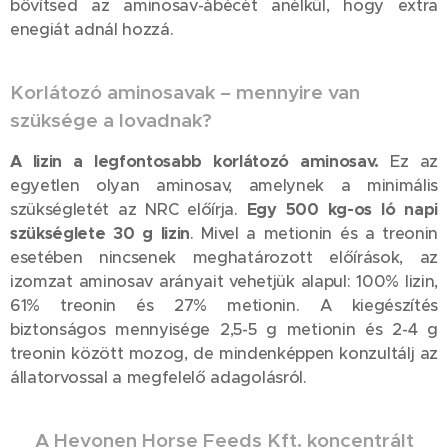
bővítsed az aminosav-ábécét anélkül, hogy extra
enegiát adnál hozzá.
Korlátozó aminosavak – mennyire van
szüksége a lovadnak?
A lizin a legfontosabb korlátozó aminosav.
Ez az
egyetlen olyan aminosav, amelynek a minimális
szükségletét az NRC előírja.
Egy 500 kg-os ló napi
szükséglete 30 g lizin
. Mivel a metionin és a treonin
esetében nincsenek meghatározott előírások, az
izomzat aminosav arányait vehetjük alapul: 100% lizin,
61% treonin és 27% metionin. A kiegészítés
biztonságos mennyisége 2,5-5 g metionin és 2-4 g
treonin között mozog, de mindenképpen konzultálj az
állatorvossal a megfelelő adagolásról.
A Hevonen Horse Feeds Kft. koncentrált