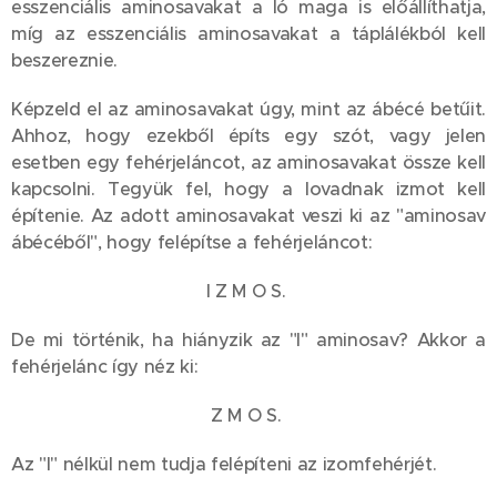
esszenciális aminosavakat a ló maga is előállíthatja,
míg az esszenciális aminosavakat a táplálékból kell
beszereznie.
Képzeld el az aminosavakat úgy, mint az ábécé betűit.
Ahhoz, hogy ezekből építs egy szót, vagy jelen
esetben egy fehérjeláncot, az aminosavakat össze kell
kapcsolni. Tegyük fel, hogy a lovadnak izmot kell
építenie. Az adott aminosavakat veszi ki az "aminosav
ábécéből", hogy felépítse a fehérjeláncot:
I Z M O S.
De mi történik, ha hiányzik az "I" aminosav? Akkor a
fehérjelánc így néz ki:
Z M O S.
Az "I" nélkül nem tudja felépíteni az izomfehérjét.