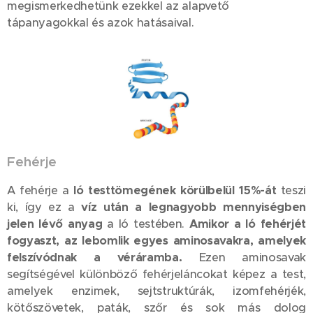
megismerkedhetünk ezekkel az alapvető
tápanyagokkal és azok hatásaival.
Fehérje
A fehérje a
ló testtömegének körülbelül 15%-át
teszi
ki, így ez a
víz után a legnagyobb mennyiségben
jelen lévő anyag
a ló testében.
Amikor a ló fehérjét
fogyaszt, az lebomlik egyes aminosavakra, amelyek
felszívódnak a véráramba.
Ezen aminosavak
segítségével különböző fehérjeláncokat képez a test,
amelyek enzimek, sejtstruktúrák, izomfehérjék,
kötőszövetek, paták, szőr és sok más dolog