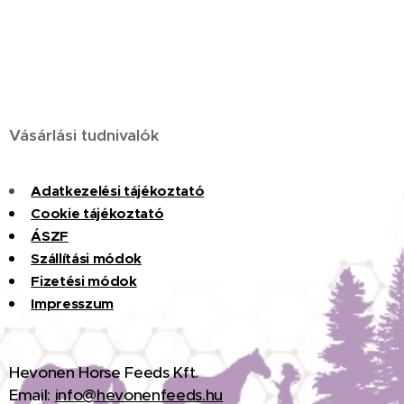
Vásárlási tudnivalók
Adatkezelési tájékoztató
Cookie tájékoztató
ÁSZF
Szállítási módok
Fizet
é
si
m
ó
dok
Impresszum
H
evonen Horse Feeds Kft.
Email:
info@hevonenfeeds.hu