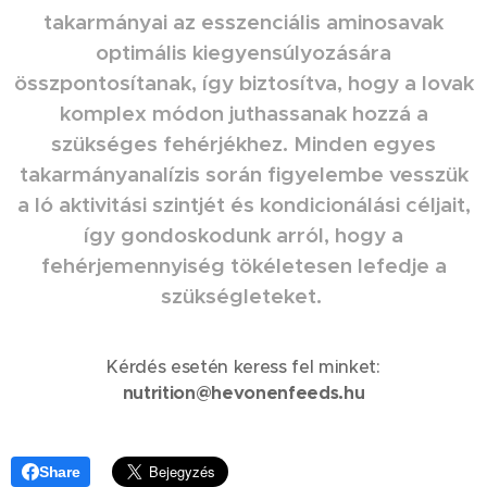
takarmányai az esszenciális aminosavak
optimális kiegyensúlyozására
összpontosítanak, így biztosítva, hogy a lovak
komplex módon juthassanak hozzá a
szükséges fehérjékhez. Minden egyes
takarmányanalízis során figyelembe vesszük
a ló aktivitási szintjét és kondicionálási céljait,
így gondoskodunk arról, hogy a
fehérjemennyiség tökéletesen lefedje a
szükségleteket.
Kérdés esetén keress fel minket:
nutrition@hevonenfeeds.hu
Share