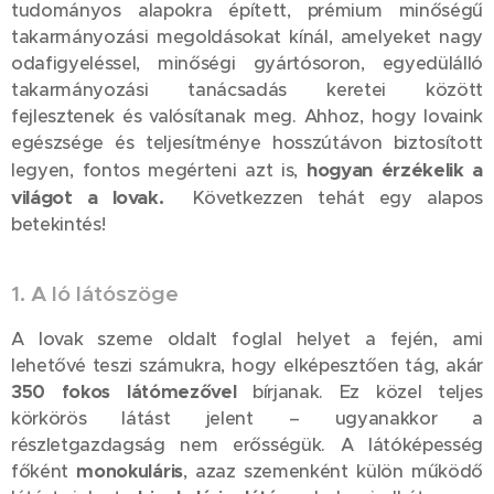
tudományos alapokra épített, prémium minőségű
takarmányozási megoldásokat kínál, amelyeket nagy
odafigyeléssel, minőségi gyártósoron, egyedülálló
takarmányozási tanácsadás keretei között
fejlesztenek és valósítanak meg. Ahhoz, hogy lovaink
egészsége és teljesítménye hosszútávon biztosított
hogyan érzékelik a
legyen, fontos megérteni azt is,
világot a lovak.
Következzen tehát egy alapos
betekintés!
1. A ló látószöge
A lovak szeme oldalt foglal helyet a fején, ami
lehetővé teszi számukra, hogy elképesztően tág, akár
350 fokos látómezővel
bírjanak. Ez közel teljes
körkörös látást jelent – ugyanakkor a
részletgazdagság nem erősségük. A látóképesség
főként
monokuláris
, azaz szemenként külön működő