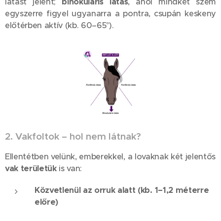
látást jelent;
binokuláris látás
, ahol mindkét szem
egyszerre figyel ugyanarra a pontra, csupán keskeny
előtérben aktív (kb. 60–65°).
2. Vakfoltok – hol nem látnak?
Ellentétben velünk, emberekkel, a lovaknak két jelentős
vak területük
is van:
Közvetlenül az orruk alatt (kb. 1–1,2 méterre
előre)