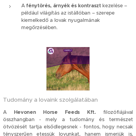
A
fénytörés, árnyék és kontraszt
kezelése –
például világítás az istállóban – szerepe
kiemelkedő a lovak nyugalmának
megőrzésében.
Tudomány a lovaink szolgálatában
A
Hevonen Horse Feeds Kft.
filozófiájával
összhangban - mely a tudomány és természet
ötvözését tartja elsődlegesnek - fontos, hogy necsak
tényszerűen etessük lovunkat, hanem ismerjük is,