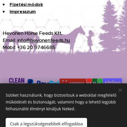
Fizet
é
si
m
ó
dok
Impresszum
H
evonen Horse Feeds Kft.
Email:
info@hevonenfeeds.hu
Mobil: +36 20 9746685
Sütiket használunk, hogy biztosítsuk a weboldal megfelelő
működését és biztonságát, valamint hogy a lehető legjobb
Hevonen Horse Feeds Kft.© 2026 Minden jog fenntartva
Sütik
felhasználói élményt kínáljuk Neked.
Nyelvek
Csak a legszükségesebbek elfogadása