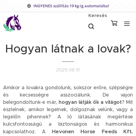
INGYENES szállítás 19 kg-ig automatába!
Keresés
Hogyan látnak a lovak?
2025.08.15
Amikor a lovakra gondolunk, sokszor erőre, szépségre
és kecsességre asszociálunk. De vajon
belegondoltunk-e már,
hogyan látják ők a világot
? Mit
észlelnek, amikor legelnek, dolgoznak velünk, vagy a
legelőn pihennek? A ló látásának megértése
kulcsfontosságú a biztonságos és harmonikus
Hevonen Horse Feeds Kft.
kapcsolathoz. A