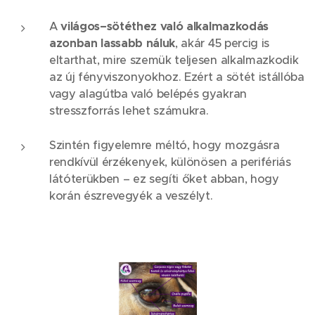
A
világos–sötéthez való alkalmazkodás
azonban lassabb náluk
, akár 45 percig is
eltarthat, mire szemük teljesen alkalmazkodik
az új fényviszonyokhoz. Ezért a sötét istállóba
vagy alagútba való belépés gyakran
stresszforrás lehet számukra.
Szintén figyelemre méltó, hogy mozgásra
rendkívül érzékenyek, különösen a perifériás
látóterükben – ez segíti őket abban, hogy
korán észrevegyék a veszélyt.