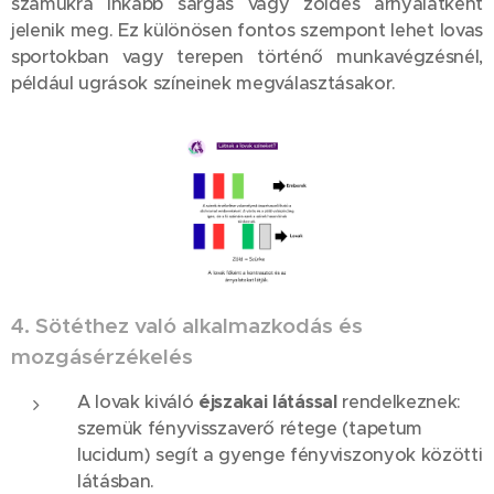
számukra inkább sárgás vagy zöldes árnyalatként
jelenik meg. Ez különösen fontos szempont lehet lovas
sportokban vagy terepen történő munkavégzésnél,
például ugrások színeinek megválasztásakor.
4. Sötéthez való alkalmazkodás és
mozgásérzékelés
A lovak kiváló
éjszakai látással
rendelkeznek:
szemük fényvisszaverő rétege (tapetum
lucidum) segít a gyenge fényviszonyok közötti
látásban.