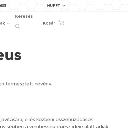
 685
HUF
FT
Keresés
iak
Kosár
eus
en termesztett növény.
avítására, ellés közbeni összehúzódások
ennyiségben a vemhesség egész ideje alatt adják,