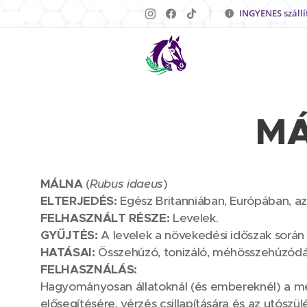
INGYENES szállí
MÁ
MÁLNA
(
Rubus idaeus
)
ELTERJEDÉS:
Egész Britanniában, Európában, az
FELHASZNÁLT RÉSZE:
Levelek.
GYŰJTÉS:
A levelek a növekedési időszak során
HATÁSAI:
Összehúzó, tonizáló, méhösszehúzódás
FELHASZNÁLÁS:
Hagyományosan állatoknál (és embereknél) a méh
elősegítésére, vérzés csillapítására és az utósz