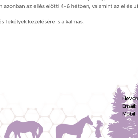
n azonban az ellés előtti 4–6 hétben, valamint az ellés u
s fekélyek kezelésére is alkalmas.
H
evon
Email:
Mobil