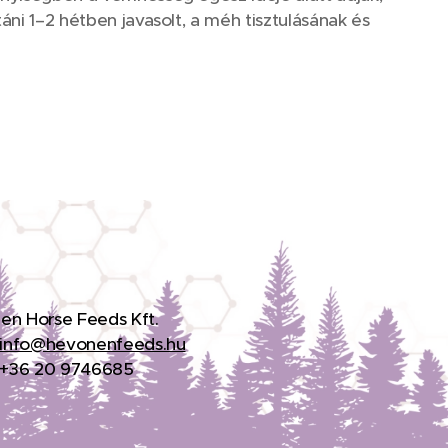
táni 1–2 hétben javasolt, a méh tisztulásának és
en Horse Feeds Kft.
info@hevonenfeeds.hu
: +36 20 9746685