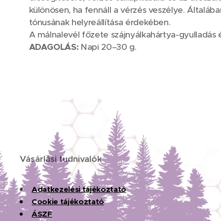
különösen, ha fennáll a vérzés veszélye. Általába
tónusának helyreállítása érdekében.
A málnalevél főzete szájnyálkahártya-gyulladás é
ADAGOLÁS:
Napi 20–30 g.
Vásárlási tudnivalók
Adatkezelési tájékoztató
Cookie tájékoztató
ÁSZF