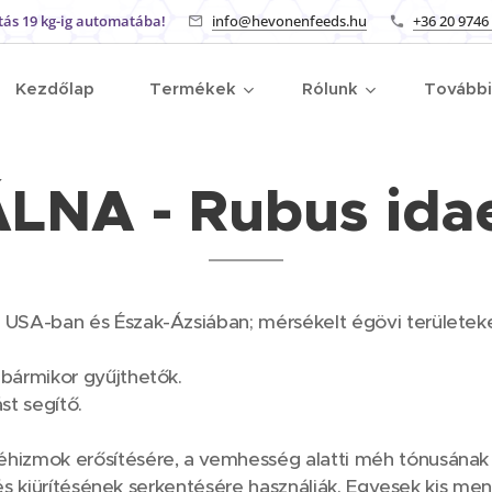
tás 19 kg-ig automatába!
info@hevonenfeeds.hu
+36 20 9746
Kezdőlap
Termékek
Rólunk
Tovább
LNA - Rubus ida
 USA-ban és Észak-Ázsiában; mérsékelt égövi területek
 bármikor gyűjthetők.
t segítő.
izmok erősítésére, a vemhesség alatti méh tónusának j
ülés kiürítésének serkentésére használják. Egyesek kis m