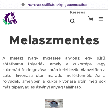
INGYENES szállítás 19 kg-ig automatába!
Keresés
Melaszmentes
A
melasz
(vagy
molasses
angolul) egy sűrű,
sötétbarna folyadék, amely a cukorrépa vagy
cukornád feldolgozása során keletkezik. Alapvetően a
cukor kivonása után maradó melléktermék. Az a
folyadék, amelyben a cukor kivonása után még sok
más tápanyag és ásványi anyag található.