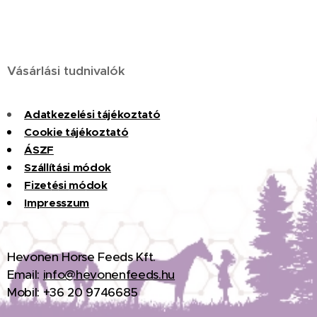
Vásárlási tudnivalók
Adatkezelési tájékoztató
Cookie tájékoztató
ÁSZF
Szállítási módok
Fizet
é
si
m
ó
dok
Impresszum
H
evonen Horse Feeds Kft.
Email:
info@hevonenfeeds.hu
Mobil: +36 20 9746685