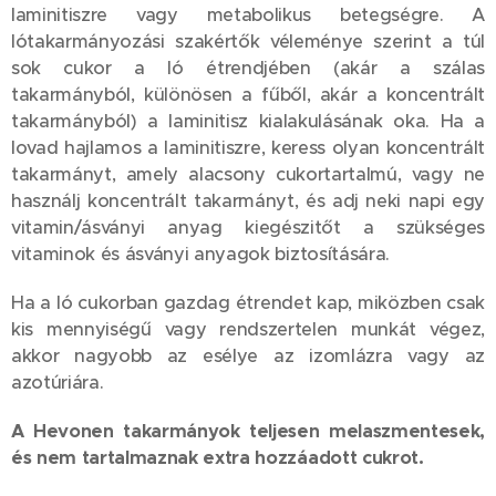
laminitiszre vagy metabolikus betegségre. A
lótakarmányozási szakértők véleménye szerint a túl
sok cukor a ló étrendjében (akár a szálas
takarmányból, különösen a fűből, akár a koncentrált
takarmányból) a laminitisz kialakulásának oka. Ha a
lovad hajlamos a laminitiszre, keress olyan koncentrált
takarmányt, amely alacsony cukortartalmú, vagy ne
használj koncentrált takarmányt, és adj neki napi egy
vitamin/ásványi anyag kiegészitőt a szükséges
vitaminok és ásványi anyagok biztosítására.
Ha a ló cukorban gazdag étrendet kap, miközben csak
kis mennyiségű vagy rendszertelen munkát végez,
akkor nagyobb az esélye az izomlázra vagy az
azotúriára.
A Hevonen takarmányok teljesen melaszmentesek,
és nem tartalmaznak extra hozzáadott cukrot.