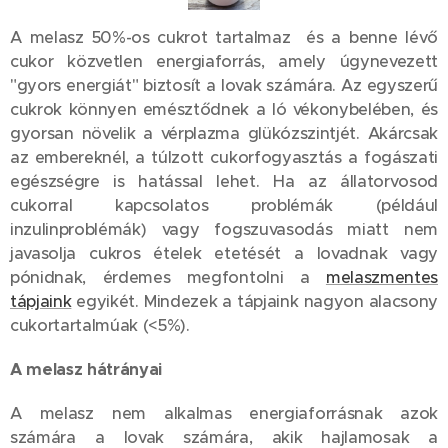
A melasz 50%-os cukrot tartalmaz és a benne lévő
cukor közvetlen energiaforrás, amely úgynevezett
"gyors energiát" biztosít a lovak számára. Az egyszerű
cukrok könnyen emésztődnek a ló vékonybelében, és
gyorsan növelik a vérplazma glükózszintjét. Akárcsak
az embereknél, a túlzott cukorfogyasztás a fogászati
egészségre is hatással lehet. Ha az állatorvosod
cukorral kapcsolatos problémák (például
inzulinproblémák) vagy fogszuvasodás miatt nem
javasolja cukros ételek etetését a lovadnak vagy
pónidnak, érdemes megfontolni a
melaszmentes
tápjaink
egyikét. Mindezek a tápjaink nagyon alacsony
cukortartalmúak (<5%).
A melasz hátrányai
A melasz nem alkalmas energiaforrásnak azok
számára a lovak számára, akik hajlamosak a