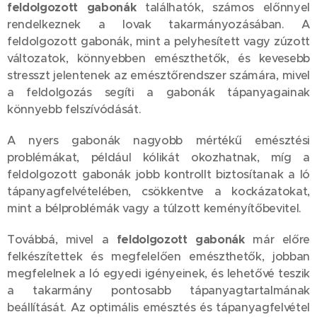
feldolgozott gabonák
találhatók, számos előnnyel
rendelkeznek a lovak takarmányozásában. A
feldolgozott gabonák, mint a pelyhesített vagy zúzott
változatok, könnyebben emészthetők, és kevesebb
stresszt jelentenek az emésztőrendszer számára, mivel
a feldolgozás segíti a gabonák tápanyagainak
könnyebb felszívódását.
A nyers gabonák nagyobb mértékű emésztési
problémákat, például kólikát okozhatnak, míg a
feldolgozott gabonák jobb kontrollt biztosítanak a ló
tápanyagfelvételében, csökkentve a kockázatokat,
mint a bélproblémák vagy a túlzott keményítőbevitel.
Továbbá, mivel a
feldolgozott gabonák
már előre
felkészítettek és megfelelően emészthetők, jobban
megfelelnek a ló egyedi igényeinek, és lehetővé teszik
a takarmány pontosabb tápanyagtartalmának
beállítását. Az optimális emésztés és tápanyagfelvétel