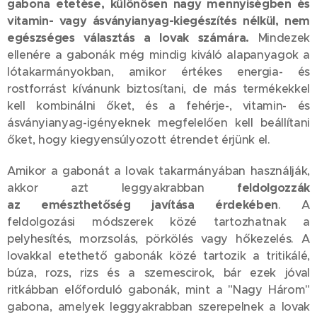
gabona etetése, különösen nagy mennyiségben és
vitamin- vagy ásványianyag-kiegészítés nélkül, nem
egészséges választás a lovak számára.
Mindezek
ellenére a gabonák még mindig kiváló alapanyagok a
lótakarmányokban, amikor értékes energia- és
rostforrást kívánunk biztosítani, de más termékekkel
kell kombinálni őket, és a fehérje-, vitamin- és
ásványianyag-igényeknek megfelelően kell beállítani
őket, hogy kiegyensúlyozott étrendet érjünk el.
Amikor a gabonát a lovak takarmányában használják,
akkor azt leggyakrabban
feldolgozzák
az
emészthetőség
javítása érdekében
. A
feldolgozási módszerek közé tartozhatnak a
pelyhesítés, morzsolás, pörkölés vagy hőkezelés. A
lovakkal etethető gabonák közé tartozik a tritikálé,
búza, rozs, rizs és a szemescirok, bár ezek jóval
ritkábban előforduló gabonák, mint a "Nagy Három"
gabona, amelyek leggyakrabban szerepelnek a lovak