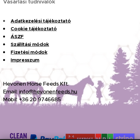
Vásárlási tudnivalók
Adatkezelési tájékoztató
Cookie tájékoztató
ÁSZF
Szállítási módok
Fizet
é
si
m
ó
dok
Impresszum
H
evonen Horse Feeds Kft.
Email:
info@hevonenfeeds.hu
Mobil: +36 20 9746685