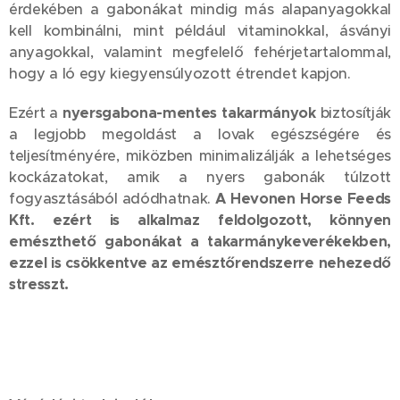
érdekében a gabonákat mindig más alapanyagokkal
kell kombinálni, mint például vitaminokkal, ásványi
anyagokkal, valamint megfelelő fehérjetartalommal,
hogy a ló egy kiegyensúlyozott étrendet kapjon.
Ezért a
nyersgabona-mentes takarmányok
biztosítják
a legjobb megoldást a lovak egészségére és
teljesítményére, miközben minimalizálják a lehetséges
kockázatokat, amik a nyers gabonák túlzott
fogyasztásából adódhatnak.
A Hevonen Horse Feeds
Kft. ezért is alkalmaz feldolgozott, könnyen
emészthető gabonákat a takarmánykeverékekben,
ezzel is csökkentve az emésztőrendszerre nehezedő
stresszt.