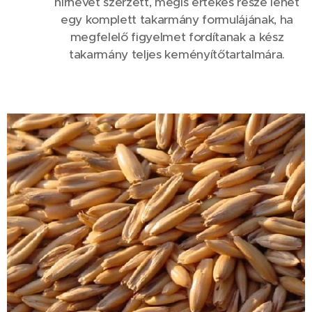
hírnevet szerzett, mégis értékes része lehet
egy komplett takarmány formulájának, ha
megfelelő figyelmet fordítanak a kész
takarmány teljes keményítőtartalmára.