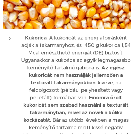
Kukorica
: A kukoricát az energiaforrásként
adják a takarmányhoz, és 450 g kukorica 1,54
Mcal emészthető energiát (DE) biztosít.
Ugyanakkor a kukorica az egyik legmagasabb
keményítő tartalmú gabona is.
Az egész
kukoricát nem használják jellemzően a
texturált takarmányokban
, kivéve, ha
feldolgozott (például pelyhesített vagy
pelletált) formában van.
Finomra őrölt
kukoricát sem szabad használni a texturált
takarmányban, mivel az növeli a k
ó
lika
Bár az utóbbi években a magas
kockázatát.
keményítő tartalma miatt kissé negatív