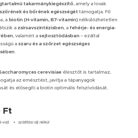
tartalmú takarmánykiegészítő
, amely a lovak
 szőrének és bőrének egészségét
támogatja. Fő
a, a
biotin (H-vitamin, B7-vitamin)
nélkülözhetetlen
átszik a
zsírsavszintézisben
, a
fehérje- és energia-
rében
, valamint a
sejtosztódásban
– ezáltal
osságú a
szaru és a szőrzet egészséges
sében
.
Saccharomyces cerevisiae
élesztőt is tartalmaz,
gatja az emésztést, javítja a tápanyagok
sát és elősegíti a biotin optimális felszívódását.
0
Ft
á-val)
szállítási díj nélkül