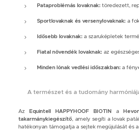
Pataproblémás lovaknak:
töredezett, re
Sportlovaknak és versenylovaknak:
a fok
Idősebb lovaknak:
a szaruképletek termé
Fiatal növendék lovaknak:
az egészséges
Minden lónak vedlési időszakban:
a fénye
🌱
A természet és a tudomány harmóniáj
Az
Equintell HAPPYHOOF BIOTIN
a
Hevo
takarmánykiegészítő
, amely segíti a lovak pat
hatékonyan támogatja a sejtek megújulását és a