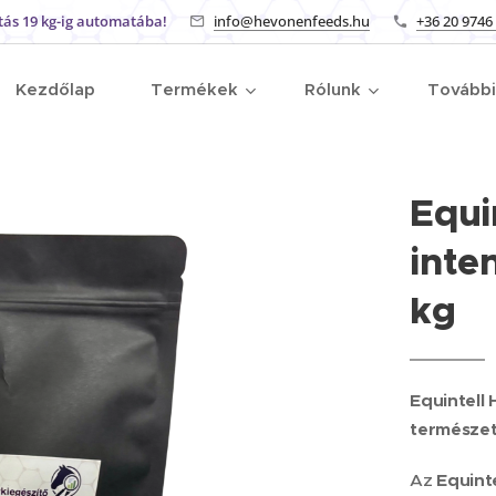
tás 19 kg-ig automatába!
info@hevonenfeeds.hu
+36 20 9746
Kezdőlap
Termékek
Rólunk
Tovább
Equi
inte
kg
Equintell
természe
Az
Equint