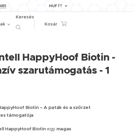
 685
HUF
FT
Keresés
iak
Kosár
ntell HappyHoof Biotin -
nzív szarutámogatás - 1
 HappyHoof Biotin – A paták és a szőrzet
tes támogatója
ell HappyHoof Biotin
egy
magas