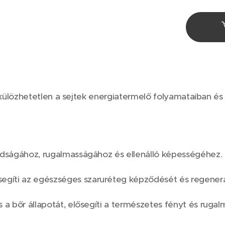
külözhetetlen a sejtek energiatermelő folyamataiban és
lárdságához, rugalmasságához és ellenálló képességéhez.
egíti az egészséges szaruréteg képződését és regenerá
és a bőr állapotát, elősegíti a természetes fényt és ruga