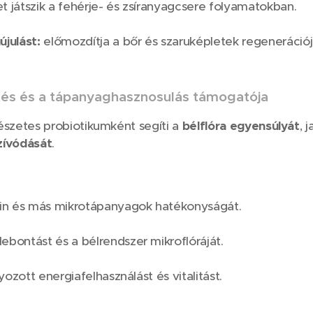
t játszik a fehérje- és zsíranyagcsere folyamatokban.
julást:
előmozdítja a bőr és szaruképletek regenerációj
és és a tápanyaghasznosulás támogatója
észetes probiotikumként segíti a
bélflóra egyensúlyát
, 
szívódását
.
tin és más mikrotápanyagok hatékonyságát.
ebontást és a bélrendszer mikroflóráját.
ozott energiafelhasználást és vitalitást.