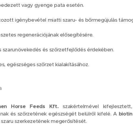
pedezett vagy gyenge pata esetén.
ozott igénybevétel miatti szaru- és bőrmegújulás támo
szetes regenerációjának elősegítésére.
 szarunövekedés és szőrzetfejlődés érdekében.
s, egészséges szőrzet kialakításához.
a
nen Horse Feeds Kft.
szakértelmével kifejlesztet
áinak és szőrzetének egészségét belülről kifelé. A
bioti
 szaru szerkezetének megerősítését.