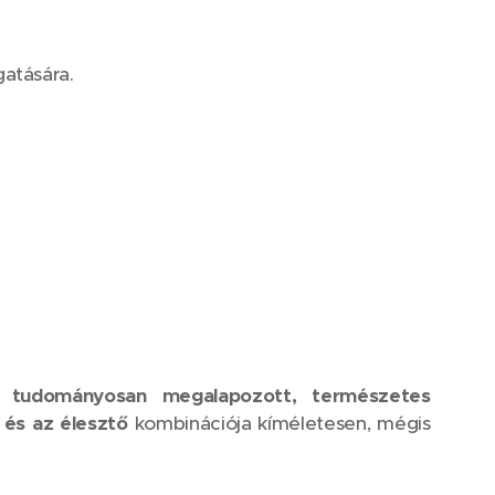
gatására.
t,
tudományosan megalapozott, természetes
n és az élesztő
kombinációja kíméletesen, mégis