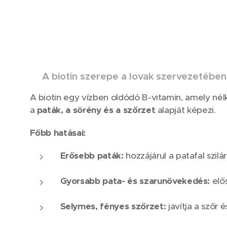
🌿
A biotin szerepe a lovak szervezetében
A biotin egy vízben oldódó B-vitamin, amely nél
a
paták, a sörény és a szőrzet
alapját képezi.
Főbb hatásai:
Erősebb paták:
hozzájárul a patafal szi
Gyorsabb pata- és szarunövekedés:
elős
Selymes, fényes szőrzet:
javítja a szőr 