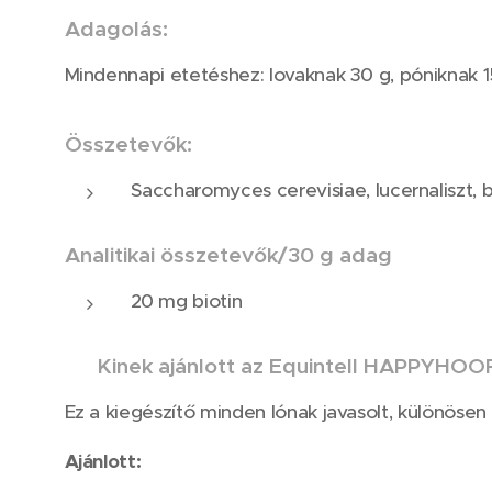
Adagolás:
Mindennapi etetéshez: lovaknak 30 g, póniknak 1
Összetevők:
Saccharomyces cerevisiae, lucernaliszt, b
Analitikai összetevők/30 g adag
20 mg biotin
🐴
Kinek ajánlott az Equintell HAPPYHOO
Ez a kiegészítő minden lónak javasolt, különösen
Ajánlott: