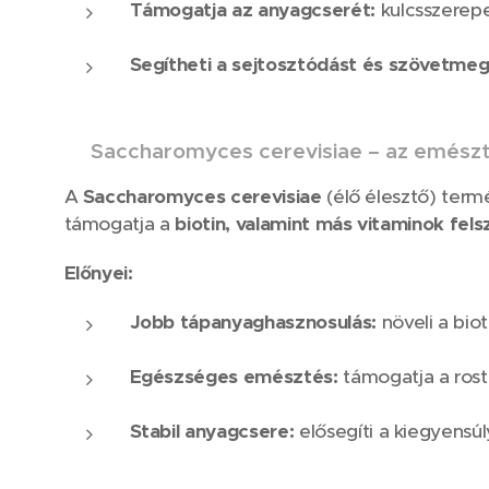
Támogatja az anyagcserét:
kulcsszerepe
Segítheti a sejtosztódást és szövetmegú
🌿
Saccharomyces cerevisiae – az emészt
A
Saccharomyces cerevisiae
(élő élesztő) term
támogatja a
biotin, valamint más vitaminok fel
Előnyei:
Jobb tápanyaghasznosulás:
növeli a bio
Egészséges emésztés:
támogatja a rostl
Stabil anyagcsere:
elősegíti a kiegyensúly