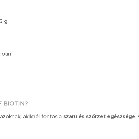
5 g
iotin
F BIOTIN?
 azoknak, akiknél fontos a
szaru és szőrzet egészsége
,