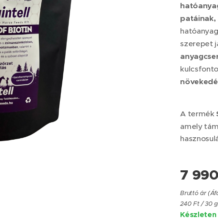
hatóanyag
patáinak,
hatóanyag
szerepet j
anyagcse
kulcsfont
növekedé
A termék
amely támo
hasznosulá
ppyHoof Biotin
7 99
Bruttó ár (Áf
240 Ft / 30 g
Készleten