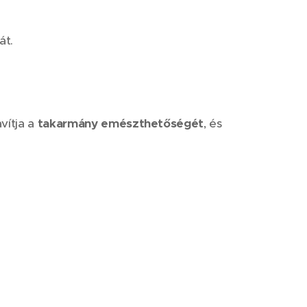
át.
javítja a
takarmány emészthetőségét
, és