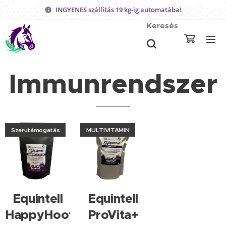
INGYENES szállítás 19 kg-ig automatába!
Keresés
Immunrendszer
Szarutámogatás
MULTIVITAMIN
Equintell
Equintell
HappyHoof
ProVita+