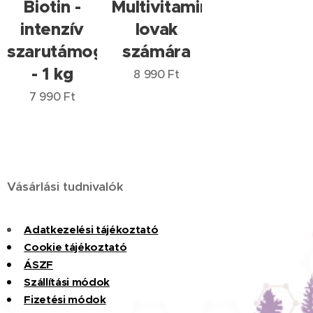
Biotin -
Multivitamin
intenzív
lovak
szarutámogatás
számára
- 1 kg
8 990
Ft
7 990
Ft
Vásárlási tudnivalók
Adatkezelési tájékoztató
Cookie tájékoztató
ÁSZF
Szállítási módok
Fizet
é
si
m
ó
dok