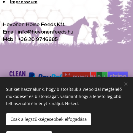
Impresszum
H
evonen Horse Feeds Kft.
Email:
info@hevonenfeeds.hu
Mobil: +36 20 9746685
Sütiket használunk, hogy biztosítsuk a weboldal megfelelő
működését és biztonságát, valamint hogy a lehető legjobb
Hevonen Horse Feeds Kft.© 2026 Minden jog fenntartva
Sütik
felhasználói élményt kínáljuk Neked.
Nyelvek
Csak a legszükségesebbek elfogadása
Magyar
English